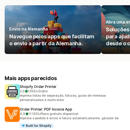
Abra uma e
Envio na Alemanha
Soluções
Navegue pelos apps que facilitam
para ajud
o envio a partir da Alemanha.
desde o 
Mais apps parecidos
Shopify Order Printer
de 5 estrelas
3,5
(355)
•
Grátis
355 avaliações ao todo
Imprima listas de separação, faturas, guias de remessa
personalizadas e muito mais
Order Printer: PDF Invoice App
de 5 estrelas
4,9
(1.130)
•
Plano gratuito disponível
1130 avaliações ao todo
Imprima o pedido e envie a fatura automaticamente. gerador de
Built for Shopify