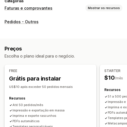
Categorias
Faturas e comprovantes
Mostrar os recursos
Tipos de documento
Pedidos - Outros
Faturas
Comprovantes
Comprovantes de presente
Notas de crédito
Cotações
Rascunhos de pedido
Notas de entrega
Guias de remessa
Reembolsos
Preços
Devoluções
Escolha o plano ideal para o negócio.
Personalização
Cor e fonte
Branding
Campos
Números das faturas
FREE
STARTER
Cálculo de tributo
Modelos
Códigos de barras
Logos
$10
Grátis para instalar
/mês
Em várias moedas
Em vários idiomas
US$10 após exceder 50 pedidos mensais
Recursos
Gerenciamento de arquivos
51 a 500 pe
Recursos
Download em massa
Nomenclatura de arquivos
Impressão e
Até 50 pedidos/mês
Imprima e e
Automação de e-mails
Geração de PDF
Impressão e exportação em massa
PDFs automá
Impressão e exportação
Imprima e exporte rascunhos
Segurança dos dados
Templates p
PDFs automáticos
Numeração sequencial
Metacampos 
Templates personalizáveis