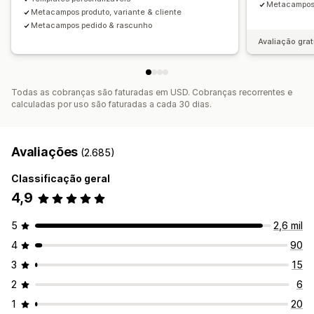
Metacampos
Metacampos produto, variante & cliente
Metacampos pedido & rascunho
Avaliação grat
Todas as cobranças são faturadas em USD. Cobranças recorrentes e
calculadas por uso são faturadas a cada 30 dias.
Avaliações
(2.685)
Classificação geral
4,9
5
2,6 mil
4
90
3
15
2
6
1
20