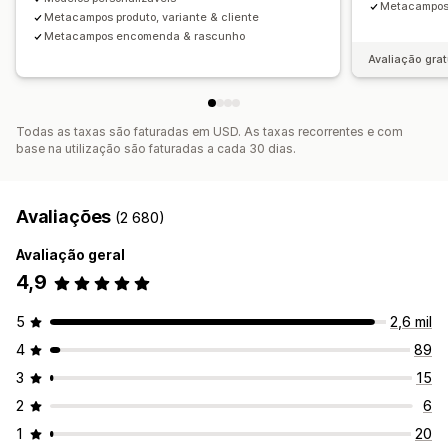
Metacampos
Metacampos produto, variante & cliente
Metacampos encomenda & rascunho
Avaliação grat
Todas as taxas são faturadas em USD. As taxas recorrentes e com
base na utilização são faturadas a cada 30 dias.
Avaliações
(2 680)
Avaliação geral
4,9
5
2,6 mil
4
89
3
15
2
6
1
20