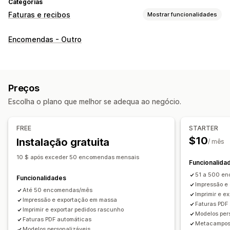
Categorias
Faturas e recibos
Mostrar funcionalidades
Tipos de documentos
Encomendas - Outro
Faturas
Recibos
Recibos da oferta
Notas de crédito
Orçamentos
Encomendas em rascunho
Notas de entrega
Guias de remessa
Reembolsos
Devoluções
Preços
Personalização
Escolha o plano que melhor se adequa ao negócio.
Cor e tipo de letra
Imagem corporativa
Campos
Números de faturação
Cálculo de imposto
Modelos
FREE
STARTER
Códigos de barras
Logótipos
Várias moedas
Multilingue
$10
Instalação gratuita
/ mês
Gestão de ficheiros
10 $ após exceder 50 encomendas mensais
Funcionalida
Transferência em lote
Designação de ficheiros
51 a 500 en
Funcionalidades
Automatização de e-mails
Criação de PDF
Impressão e
Até 50 encomendas/mês
Imprimir e e
Imprimir e exportar
Segurança de dados
Impressão e exportação em massa
Faturas PDF
Numeração sequencial
Imprimir e exportar pedidos rascunho
Modelos per
Faturas PDF automáticas
Metacampos 
Modelos personalizáveis