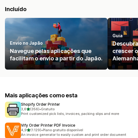
Incluído
Guia
Envio no Japão
Descubra
Navegue pelas aplicações que
crescer o
facilitam o envio a partir do Japão.
Alemanh
Mais aplicações como esta
Shopify Order Printer
de 5 estrelas
3,6
(356)
•
Gratuito
356 total de avaliações
Print customized pick lists, invoices, packing slips and more
Vify Order Printer PDF Invoice
de 5 estrelas
4,9
(1.129)
•
Plano gratuito disponível
1129 total de avaliações
An invoice generator to easily custom and print order document