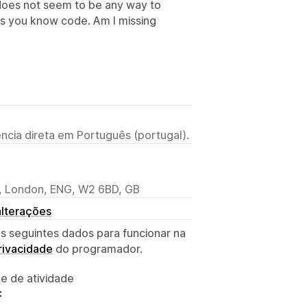
 does not seem to be any way to
ss you know code. Am I missing
ncia direta em Português (portugal).
l, London, ENG, W2 6BD, GB
alterações
s seguintes dados para funcionar na
privacidade
do programador.
 e de atividade
: