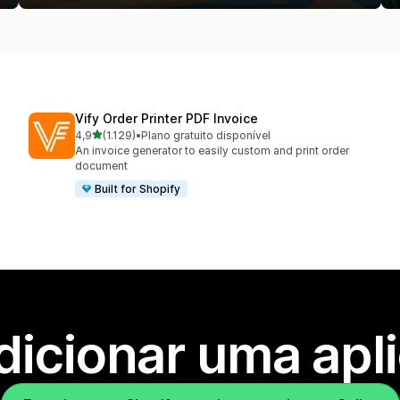
Vify Order Printer PDF Invoice
de 5 estrelas
4,9
(1.129)
•
Plano gratuito disponível
1129 total de avaliações
An invoice generator to easily custom and print order
document
Built for Shopify
dicionar uma apl