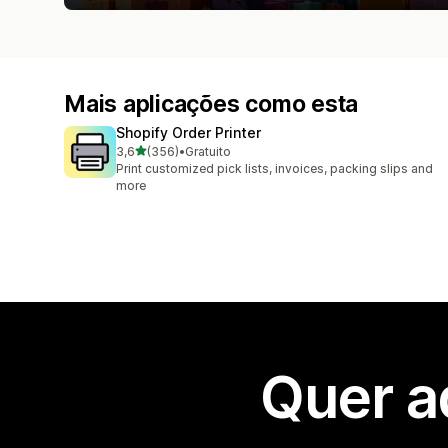
Mais aplicações como esta
Shopify Order Printer
de 5 estrelas
3,6
(356)
•
Gratuito
356 total de avaliações
Print customized pick lists, invoices, packing slips and
more
Quer a