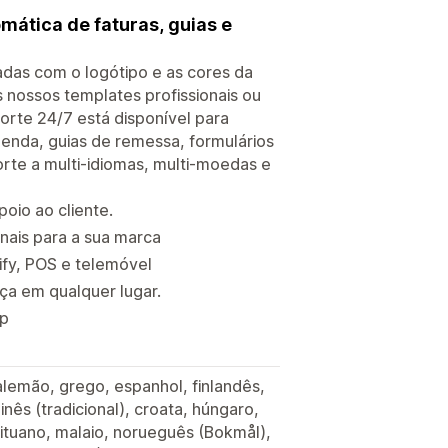
ática de faturas, guias e
adas com o logótipo e as cores da
s nossos templates profissionais ou
rte 24/7 está disponível para
nda, guias de remessa, formulários
rte a multi-idiomas, multi-moedas e
oio ao cliente.
nais para a sua marca
ify, POS e telemóvel
ça em qualquer lugar.
pp
alemão, grego, espanhol, finlandês,
hinês (tradicional), croata, húngaro,
 lituano, malaio, norueguês (Bokmål),