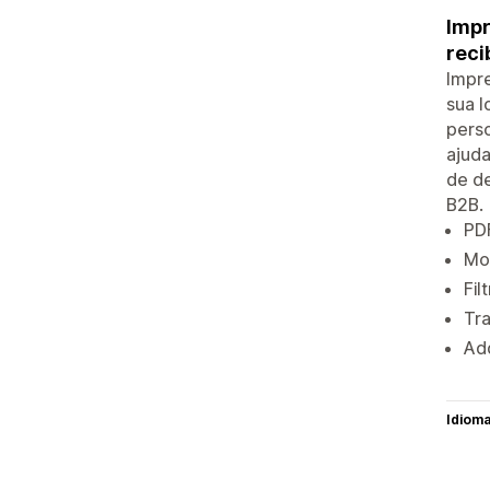
Impr
reci
Impre
sua l
perso
ajud
de de
B2B.
PDF
Mod
Fil
Tr
Ad
Idiom