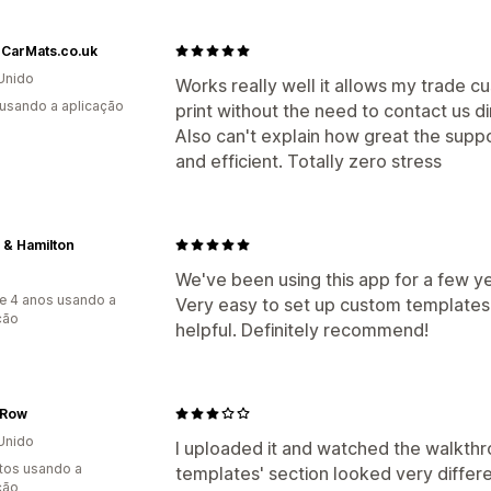
rCarMats.co.uk
Unido
Works really well it allows my trade cus
 usando a aplicação
print without the need to contact us di
Also can't explain how great the suppo
and efficient. Totally zero stress
 & Hamilton
We've been using this app for a few y
e 4 anos usando a
Very easy to set up custom templates
ção
helpful. Definitely recommend!
 Row
Unido
I uploaded it and watched the walkth
tos usando a
templates' section looked very differ
ção