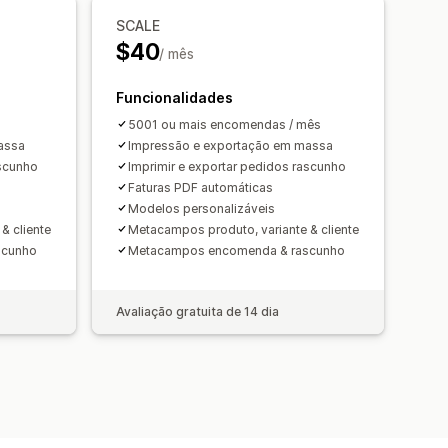
SCALE
 ficheiros
$40
/ mês
e PDF
Imprimir e exportar
uencial
Funcionalidades
s
5001 ou mais encomendas / mês
assa
Impressão e exportação em massa
ascunho
Imprimir e exportar pedidos rascunho
Faturas PDF automáticas
Modelos personalizáveis
& cliente
Metacampos produto, variante & cliente
scunho
Metacampos encomenda & rascunho
Avaliação gratuita de 14 dia