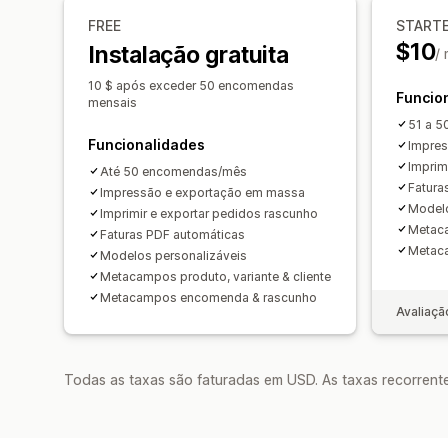
FREE
START
$10
Instalação gratuita
/
10 $ após exceder 50 encomendas
Funcio
mensais
51 a 5
Funcionalidades
Impres
Imprim
Até 50 encomendas/mês
Fatura
Impressão e exportação em massa
Modelo
Imprimir e exportar pedidos rascunho
Metaca
Faturas PDF automáticas
Metac
Modelos personalizáveis
Metacampos produto, variante & cliente
Metacampos encomenda & rascunho
Avaliaçã
Todas as taxas são faturadas em USD. As taxas recorrente