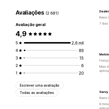
Avaliações
Deale
(2 681)
Reino 
7 dias
Avaliação geral
4,9
5
2,6 mil
4
89
Melvin
3
15
França
2
6
Mais d
aplica
1
20
Escrever uma avaliação
Savvy
Todas as avaliações
Reino 
9 minu
aplica