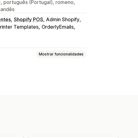
), português (Portugal), romeno,
ilandês
entes
Shopify POS
Admin Shopify
rinter Templates
OrderlyEmails
Mostrar funcionalidades
Notas de crédito
Orçamentos
entrega
Guias de remessa
va
Campos
Números de faturação
s de barras
Logótipos