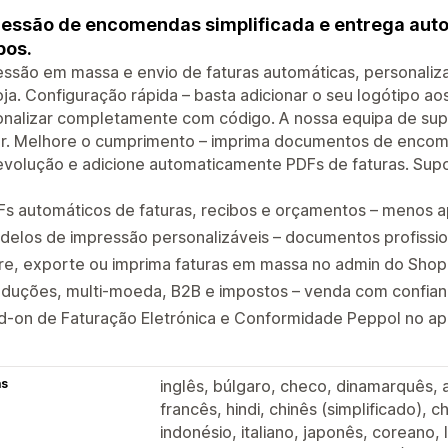
essão de encomendas simplificada e entrega autom
bos.
ssão em massa e envio de faturas automáticas, personaliz
oja. Configuração rápida – basta adicionar o seu logótipo ao
nalizar completamente com código. A nossa equipa de supo
ar. Melhore o cumprimento – imprima documentos de encome
volução e adicione automaticamente PDFs de faturas. Supo
s automáticos de faturas, recibos e orçamentos – menos ap
elos de impressão personalizáveis – documentos profissio
tre, exporte ou imprima faturas em massa no admin do Shop
aduções, multi-moeda, B2B e impostos – venda com confian
d-on de Faturação Eletrónica e Conformidade Peppol no a
as
inglês, búlgaro, checo, dinamarquês, 
francês, hindi, chinês (simplificado), c
indonésio, italiano, japonês, coreano,