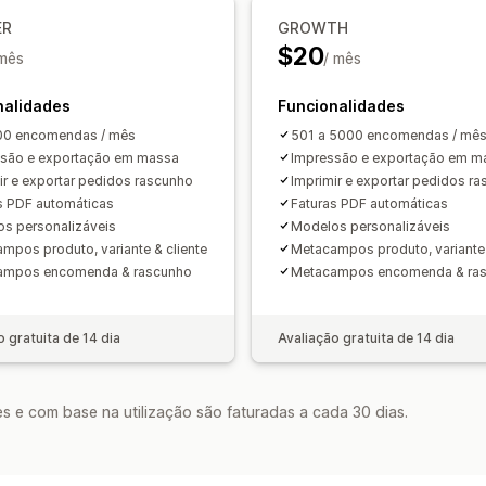
Gestão de ficheiros
ER
GROWTH
Transferência em lote
Designação de
$20
 mês
/ mês
Automatização de e-mails
Criação d
Segurança de dados
Numeração seq
nalidades
Funcionalidades
00 encomendas / mês
501 a 5000 encomendas / mê
são e exportação em massa
Impressão e exportação em m
ir e exportar pedidos rascunho
Imprimir e exportar pedidos r
s PDF automáticas
Faturas PDF automáticas
s personalizáveis
Modelos personalizáveis
mpos produto, variante & cliente
Metacampos produto, variante 
ampos encomenda & rascunho
Metacampos encomenda & ra
o gratuita de 14 dia
Avaliação gratuita de 14 dia
s e com base na utilização são faturadas a cada 30 dias.