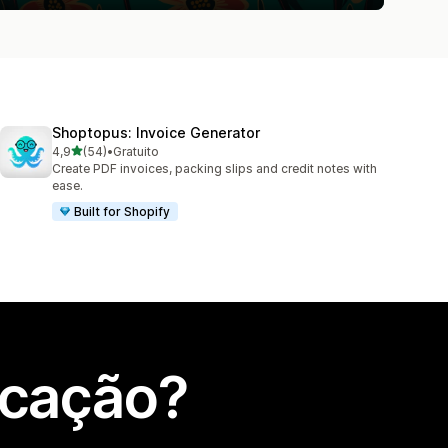
Shoptopus: Invoice Generator
de 5 estrelas
4,9
(54)
•
Gratuito
54 total de avaliações
Create PDF invoices, packing slips and credit notes with
ease.
Built for Shopify
icação?