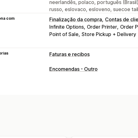
neerlandês, polaco, português (Brasil
russo, eslovaco, esloveno, suecoe ta
ona com
Finalização da compra
Contas de cli
Infinite Options
Order Printer
Order P
Point of Sale
Store Pickup + Delivery
orias
Faturas e recibos
Tipos de documentos
Encomendas - Outro
Faturas
Recibos
Recibos da oferta
Encomendas em rascunho
Notas de 
Reembolsos
Devoluções
Personalização
Cor e tipo de letra
Imagem corporati
Cálculo de imposto
Modelos
Código
Várias moedas
Multilingue