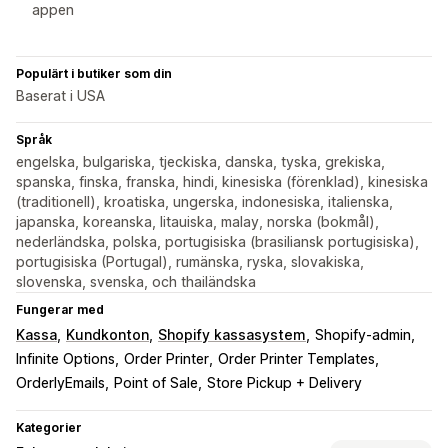
appen
Populärt i butiker som din
Baserat i USA
Språk
engelska, bulgariska, tjeckiska, danska, tyska, grekiska,
spanska, finska, franska, hindi, kinesiska (förenklad), kinesiska
(traditionell), kroatiska, ungerska, indonesiska, italienska,
japanska, koreanska, litauiska, malay, norska (bokmål),
nederländska, polska, portugisiska (brasiliansk portugisiska),
portugisiska (Portugal), rumänska, ryska, slovakiska,
slovenska, svenska, och thailändska
Fungerar med
Kassa
Kundkonton
Shopify kassasystem
Shopify-admin
Infinite Options
Order Printer
Order Printer Templates
OrderlyEmails
Point of Sale
Store Pickup + Delivery
Kategorier