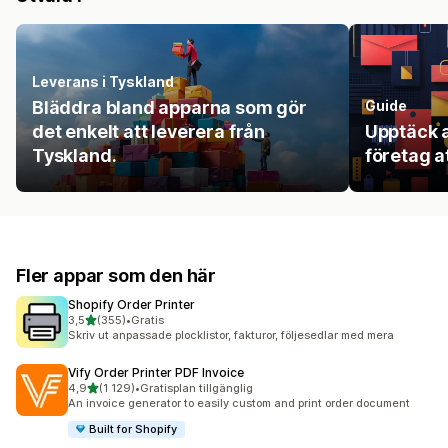
Leverans i Tyskland
Bläddra bland apparna som gör
Guide
det enkelt att leverera från
Upptäck a
Tyskland.
företag a
Fler appar som den här
Shopify Order Printer
av 5 stjärnor
3,5
(355)
•
Gratis
355 recensioner totalt
Skriv ut anpassade plocklistor, fakturor, följesedlar med mera
Vify Order Printer PDF Invoice
av 5 stjärnor
4,9
(1 129)
•
Gratisplan tillgänglig
1129 recensioner totalt
An invoice generator to easily custom and print order document
Built for Shopify