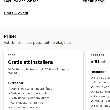
Fakturor och kvitton
Visa funktioner
Dokumenttyper
Ordrar – övrigt
Fakturor
Kvitton
Gåvokvitton
Kreditmeddelanden
Offerter
Orderutkast
Leveransmeddelanden
Följesedlar
Återbetalningar
Returer
Priser
Anpassning
Välj den plan som passar ditt företag bäst.
Färg och teckensnitt
Varumärkeshantering
Fält
Fakturanummer
Skatteberäkning
Mallar
Streckkoder
FREE
STARTER
Logotyper
Flera valutor
Flera språk
$10
Gratis att installera
/måna
Filhantering
10 $ efter att ha överskridit 50 beställningar per
Funktioner
månad
Bulknedladdning
Filnamn
51 till 500 
Automatisering av e-postmeddelanden
PDF-generering
Skriv ut och 
Funktioner
Skriv ut och
Utskrift och export
Informationssäkerhet
Upp till 50 beställningar/månad
Automatiska
Skriv ut och exportera i bulk
Sekventiell numrering
Anpassnings
Skriv ut och exportera utkast
Produkt-, va
Automatiska PDF-fakturor
Beställnings
Anpassningsbara mallar