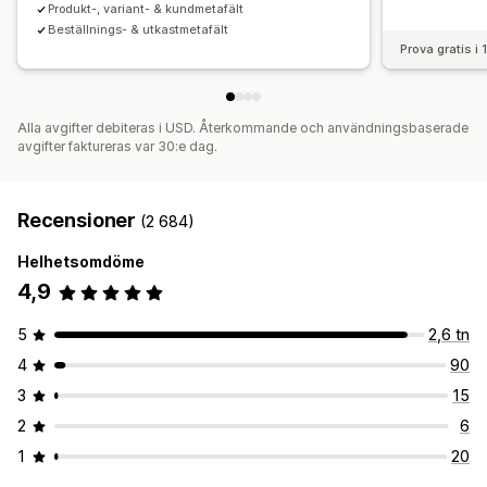
Produkt-, variant- & kundmetafält
Beställnings- & utkastmetafält
Prova gratis i
Alla avgifter debiteras i USD. Återkommande och användningsbaserade
avgifter faktureras var 30:e dag.
Recensioner
(2 684)
Helhetsomdöme
4,9
5
2,6 tn
4
90
3
15
2
6
1
20