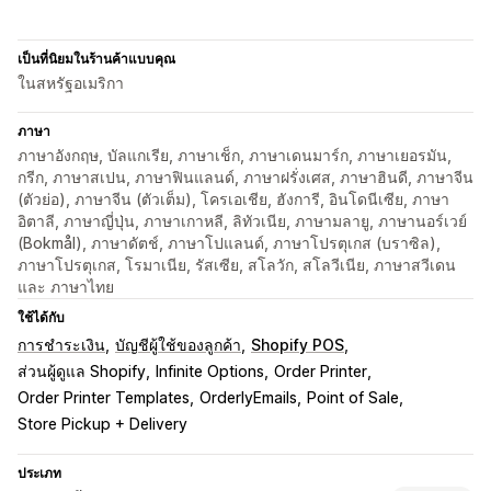
เป็นที่นิยมในร้านค้าแบบคุณ
ในสหรัฐอเมริกา
ภาษา
ภาษาอังกฤษ, บัลแกเรีย, ภาษาเช็ก, ภาษาเดนมาร์ก, ภาษาเยอรมัน,
กรีก, ภาษาสเปน, ภาษาฟินแลนด์, ภาษาฝรั่งเศส, ภาษาฮินดี, ภาษาจีน
(ตัวย่อ), ภาษาจีน (ตัวเต็ม), โครเอเชีย, ฮังการี, อินโดนีเซีย, ภาษา
อิตาลี, ภาษาญี่ปุ่น, ภาษาเกาหลี, ลิทัวเนีย, ภาษามลายู, ภาษานอร์เวย์
(Bokmål), ภาษาดัตช์, ภาษาโปแลนด์, ภาษาโปรตุเกส (บราซิล),
ภาษาโปรตุเกส, โรมาเนีย, รัสเซีย, สโลวัก, สโลวีเนีย, ภาษาสวีเดน
และ ภาษาไทย
ใช้ได้กับ
การชำระเงิน
บัญชีผู้ใช้ของลูกค้า
Shopify POS
ส่วนผู้ดูแล Shopify
Infinite Options
Order Printer
Order Printer Templates
OrderlyEmails
Point of Sale
Store Pickup + Delivery
ประเภท