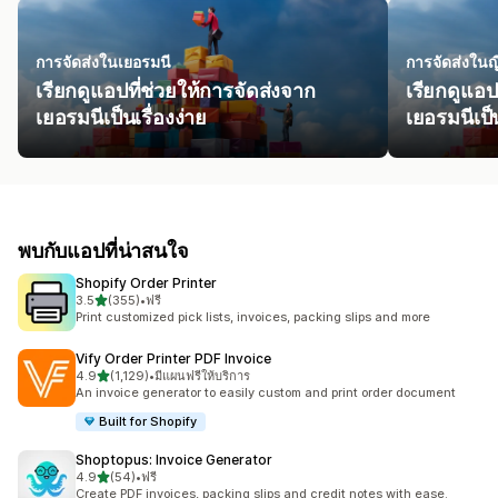
การจัดส่งในเยอรมนี
การจัดส่งในญี่
เรียกดูแอปที่ช่วยให้การจัดส่งจาก
เรียกดูแอป
เยอรมนีเป็นเรื่องง่าย
เยอรมนีเป็น
พบกับแอปที่น่าสนใจ
Shopify Order Printer
เต็ม 5 ดาว
3.5
(355)
•
ฟรี
ทั้งหมด 355 รีวิว
Print customized pick lists, invoices, packing slips and more
Vify Order Printer PDF Invoice
เต็ม 5 ดาว
4.9
(1,129)
•
มีแผนฟรีให้บริการ
ทั้งหมด 1129 รีวิว
An invoice generator to easily custom and print order document
Built for Shopify
Shoptopus: Invoice Generator
เต็ม 5 ดาว
4.9
(54)
•
ฟรี
ทั้งหมด 54 รีวิว
Create PDF invoices, packing slips and credit notes with ease.