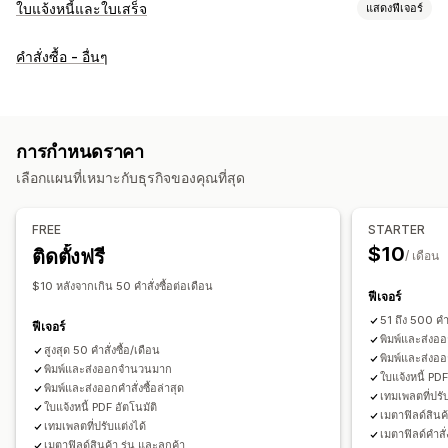
ใบแจ้งหนี้และใบเสร็จ
แสดงฟีเจอร์
ประเภทเอกสาร
คำสั่งซื้อ - อื่นๆ
ใบแจ้งหนี้
ใบเสร็จ
ใบเสร็จของขวัญ
ใบลดหนี้
ใบเสนอราคา
คำสั่งซื้อที่ยังไม่ชำระเงิน
โน้ตการจัดส่ง
บันทึกการจัดส่ง
การคืนเงิน
การคืนสินค้า
การกำหนดราคา
การปรับแต่ง
เลือกแผนที่เหมาะกับธุรกิจของคุณที่สุด
สีและแบบอักษร
การสร้างแบรนด์
ช่อง
หมายเลขใบแจ้งหนี้
การคำานวณภาษี
เทมเพลต
บาร์โค้ด
โลโก้
หลายสกุลเงิน
FREE
STARTER
หลายภาษา
$10
ติดตั้งฟรี
/ เดือน
การจัดการไฟล์
$10 หลังจากเกิน 50 คำสั่งซื้อต่อเดือน
ฟีเจอร์
การดาวน์โหลดจำนวนมาก
การตั้งชื่อไฟล์
การส่งอีเมลอัตโนมัติ
51 ถึง 500 คำส
ฟีเจอร์
การสร้าง PDF
พิมพ์และส่งออก
ความปลอดภัยของข้อมูล
พิมพ์และส่ง
สูงสุด 50 คำสั่งซื้อ/เดือน
พิมพ์และส่งออก
การกำหนดหมายเลขตามลำดับ
พิมพ์และส่งออกจำนวนมาก
ใบแจ้งหนี้ PDF
พิมพ์และส่งออกคำสั่งซื้อล่าสุด
เทมเพลตที่ปรั
ใบแจ้งหนี้ PDF อัตโนมัติ
เมตาฟิลด์สินค้
เทมเพลตที่ปรับแต่งได้
เมตาฟิลด์คำสั่ง
เมตาฟิลด์สินค้า รุ่น และลูกค้า