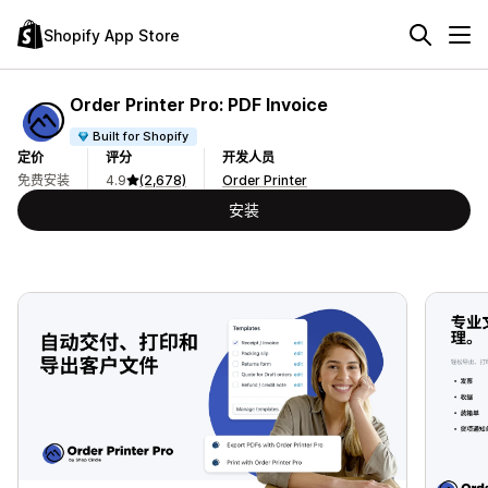
Shopify App Store
Order Printer Pro: PDF Invoice
Built for Shopify
定价
评分
开发人员
免费安装
4.9
(2,678)
Order Printer
安装