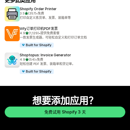
更多此类应用
Shopify Order Printer
星（满分 5 星）
3.5
(357)
•
免费
总共 357 条评论
打印自定义拣货单、发票、装箱单等
Vify订单打印机PDF发票
星（满分 5 星）
4.9
(1,129)
•
提供免费套餐
总共 1129 条评论
一款发票生成器，可轻松自定义和打印订单文档
Built for Shopify
Shoptopus: Invoice Generator
星（满分 5 星）
4.9
(54)
•
免费
总共 54 条评论
轻松创建 PDF 发票、装箱单和贷记单。
Built for Shopify
想要添加应用？
免费试用 Shopify 3 天