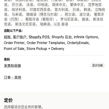
语， 芬兰语， 法语， 印地语， 简体中文， 繁体中文， 克罗地亚
语， 匈牙利语， 印度尼西亚语， 意大利语， 日语， 韩语， 立陶宛
语， 马来语， 挪威语（博克马尔语）， 荷兰语， 波兰语， 葡萄牙
语（巴西）， 葡萄牙语（葡萄牙）， 罗马尼亚语， 俄语， 斯洛伐
克语， 斯洛文尼亚语， 瑞典语，以及 泰语
适配以下产品：
结账
客户账户
Shopify POS
Shopify 后台
Infinite Options
Order Printer
Order Printer Templates
OrderlyEmails
Point of Sale
Store Pickup + Delivery
类别
发票和收据
显示功能
文件类型
订单 - 其他
发票
收据
礼品收据
贷项凭单
报价
草稿订单
配送备注
装箱单
退款
退货
自定义
定价
颜色和字体
品牌营销
字段
发票号码
税款计算
模板
条码
选择最适合您业务的套餐。