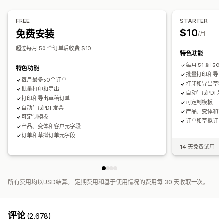
Logo
多币种
多语言
FREE
STARTER
文件管理
$10
免费安装
/月
批量下载
文件命名
电子邮件自动化
PDF 生成
打印和导出
数据安全性
顺序编号
超过每月 50 个订单后收费 $10
特色功能
每月 51 到 
特色功能
批量打印和导
每月最多50个订单
打印和导出草
批量打印和导出
自动生成PDF
打印和导出草稿订单
可定制模板
自动生成PDF发票
产品、变体和
可定制模板
订单和草拟订
产品、变体和客户元字段
订单和草拟订单元字段
14 天免费试用
所有费用均以USD结算。 定期费用和基于使用情况的费用每 30 天收取一次。
评论
(2,678)