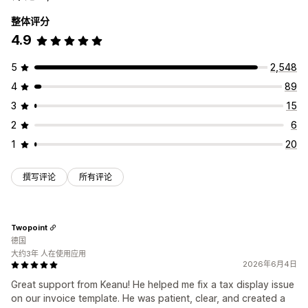
整体评分
4.9
5
2,548
4
89
3
15
2
6
1
20
撰写评论
所有评论
Twopoint
德国
大约3年 人在使用应用
2026年6月4日
Great support from Keanu! He helped me fix a tax display issue
on our invoice template. He was patient, clear, and created a