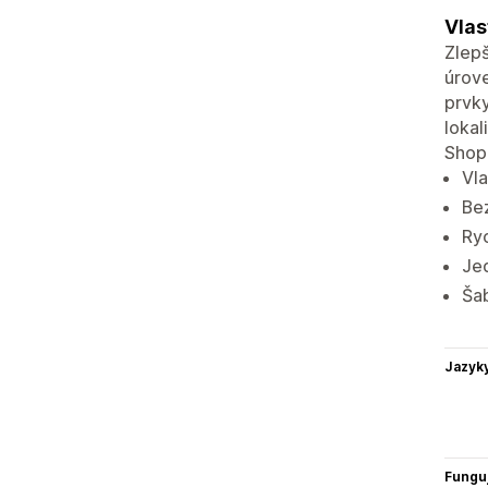
Vlas
Zlepš
úrove
prvky
lokal
Shopi
Vla
Bez
Ryc
Je
Šab
Jazyk
Funguj