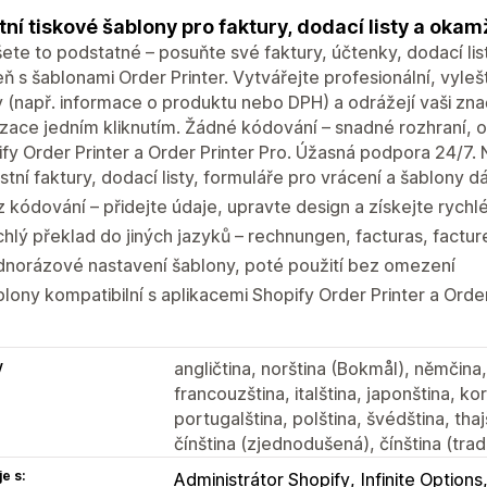
tní tiskové šablony pro faktury, dodací listy a okam
ete to podstatné – posuňte své faktury, účtenky, dodací lis
ň s šablonami Order Printer. Vytvářejte profesionální, vyleš
 (např. informace o produktu nebo DPH) a odrážejí vaši zna
izace jedním kliknutím. Žádné kódování – snadné rozhraní, 
fy Order Printer a Order Printer Pro. Úžasná podpora 24/7.
stní faktury, dodací listy, formuláře pro vrácení a šablony
 kódování – přidejte údaje, upravte design a získejte rychl
hlý překlad do jiných jazyků – rechnungen, facturas, facture
dnorázové nastavení šablony, poté použití bez omezení
lony kompatibilní s aplikacemi Shopify Order Printer a Order
y
angličtina, norština (Bokmål), němčina,
francouzština, italština, japonština, ko
portugalština, polština, švédština, thaj
čínština (zjednodušená), čínština (trad
e s:
Administrátor Shopify
Infinite Options