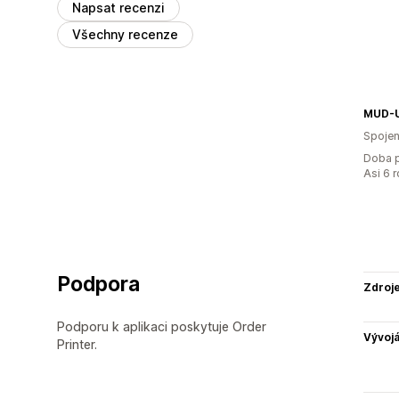
Napsat recenzi
Všechny recenze
MUD-
Spojen
Doba p
Asi 6 
Podpora
Zdroj
Podporu k aplikaci poskytuje Order
Vývojá
Printer.