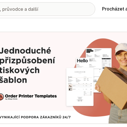
Procházet 
ie propagovaných obrázků