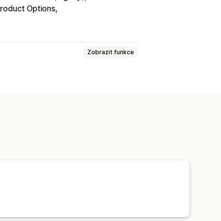
roduct Options
Zobrazit funkce
pravní listy
Vracení peněz
ole
Čísla faktur
Výpočet daní
ěn
Více jazyků