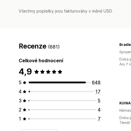
Všechny poplatky jsou fakturovány v měně USD.
Recenze
Bradle
(681)
Spojen
Doba p
Celkové hodnocení
Asi 7 
4,9
5
648
4
17
3
5
KUINA
2
4
Němec
Doba p
1
7
Téměř 