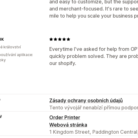
and easy to customize, but the support 
and merchant-focused. It's rare to see
mile to help you scale your business pr
UK
é království
Everytime I've asked for help from OP
oužívání aplikace:
quickly problem solved. They are proba
roky
our shopify.
e
Zásady ochrany osobních údajů
Tento vývojář nenabízí přímou podpor
ř
Order Printer
Webová stránka
1 Kingdom Street, Paddington Centra