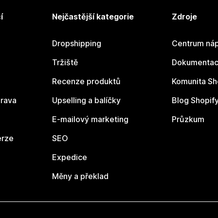
í
Nejčastější kategorie
Zdroje
Dropshipping
Centrum náp
Tržiště
Dokumentace
Recenze produktů
Komunita Sh
rava
Upselling a balíčky
Blog Shopif
E-mailový marketing
Průzkum
erze
SEO
Expedice
Měny a překlad