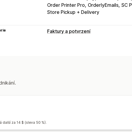
Order Printer Pro
OrderlyEmails
SC P
Store Pickup + Delivery
rie
Faktury a potvrzení
Typy dokumentů
Faktury
Účtenky
Účtenky k daru
Pře
Přizpůsobení
Barva a písmo
Prosazování značky
P
Šablony
Čárové kódy
Loga
Více m
dnikání.
Správa souborů
Tisk a export
 další za 14 $ (sleva 50 %).