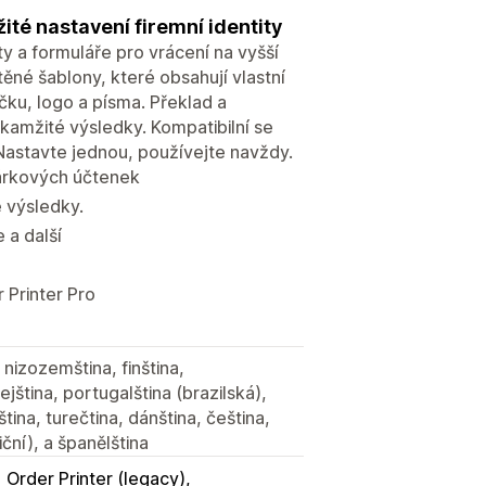
žité nastavení firemní identity
ty a formuláře pro vrácení na vyšší
těné šablony, které obsahují vlastní
čku, logo a písma. Překlad a
okamžité výsledky. Kompatibilní se
 Nastavte jednou, používejte navždy.
 dárkových účtenek
é výsledky.
 a další
 Printer Pro
 nizozemština, finština,
rejština, portugalština (brazilská),
ština, turečtina, dánština, čeština,
iční), a španělština
Order Printer (legacy)