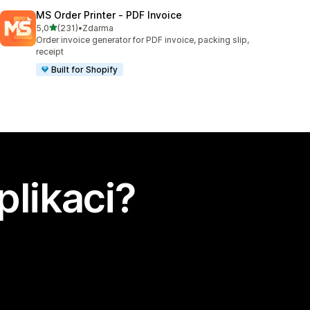
MS Order Printer ‑ PDF Invoice
z 5 hvězd
5,0
(231)
•
Zdarma
Celkový počet recenzí: 231
Order invoice generator for PDF invoice, packing slip,
receipt
Built for Shopify
plikaci?