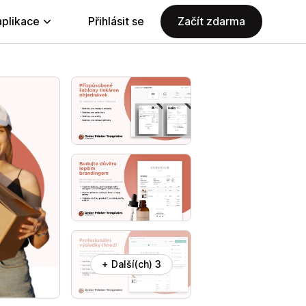
aplikace
Přihlásit se
Začít zdarma
+ Další(ch) 3