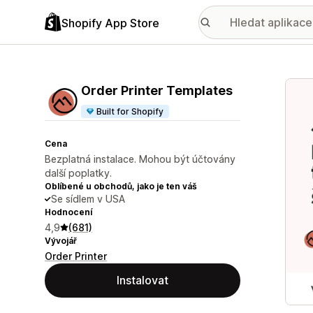
Shopify App Store
Galer
Order Printer Templates
Built for Shopify
Cena
Bezplatná instalace. Mohou být účtovány
další poplatky.
Oblíbené u obchodů, jako je ten váš
Se sídlem v USA
Hodnocení
4,9
(681)
Vývojář
Order Printer
Instalovat