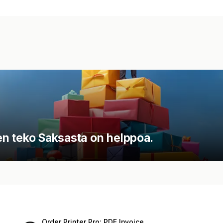
sten teko Saksasta on helppoa.
Order Printer Pro: PDF Invoice