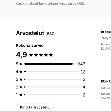
Kaikki maksut laskutetaan valuutassa USD.
Arvostelut
Bradle
(680)
Yhdysv
Noin 7
Kokonaisarvio
käyttö
4,9
5
647
4
17
3
5
KUINA
2
4
Saksa
Melkei
1
7
sovell
Kirjoita arvostelu