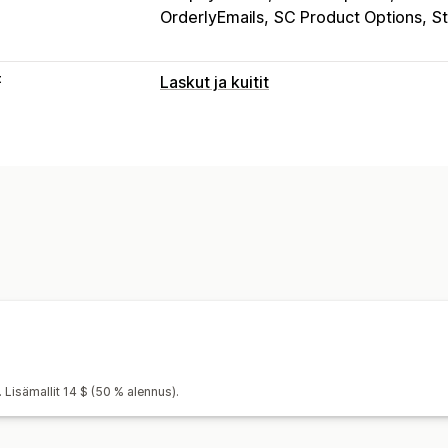
OrderlyEmails
SC Product Options
St
t
Laskut ja kuitit
Asiakirjatyypit
Laskut
Kuitit
Lahjakuitit
Pakkausluet
Mukautukset
Väri ja fontti
Brändäys
Kentät
Lasku
Mallit
Viivakoodit
Logot
Monta valu
Tiedostojen hallinnointi
Tulostus ja vienti
 Lisämallit 14 $ (50 % alennus).