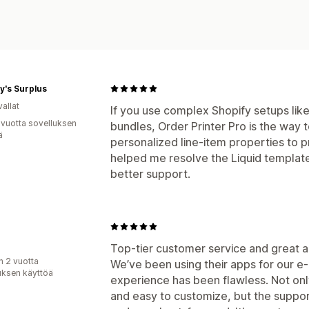
y's Surplus
allat
If you use complex Shopify setups li
 vuotta sovelluksen
bundles, Order Printer Pro is the way t
ä
personalized line-item properties to p
helped me resolve the Liquid template
better support.
Top-tier customer service and great a
n 2 vuotta
We’ve been using their apps for our 
uksen käyttöä
experience has been flawless. Not onl
and easy to customize, but the support 