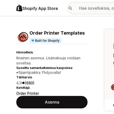
Shopify App Store
Esitt
Order Printer Templates
Built for Shopify
Hinnoittelu
Ilmainen asennus. Lisämaksuja voidaan
soveltaa.
Suosittu samankaltaisissa kaupoissa
Sijaintipaikka Yhdysvallat
Tähtiarvio
4,9
(680)
Kehittäjä
Order Printer
Asenna