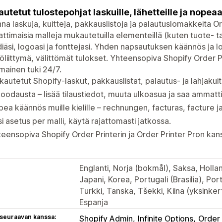
utetut tulostepohjat laskuille, lähetteille ja nop
na laskuja, kuitteja, pakkauslistoja ja palautuslomakkeita Or
timaisia malleja mukautetuilla elementeillä (kuten tuote- ta
iäsi, logoasi ja fonttejasi. Yhden napsautuksen käännös ja lo
öliittymä, välittömät tulokset. Yhteensopiva Shopify Order Pr
mainen tuki 24/7.
autetut Shopify-laskut, pakkauslistat, palautus- ja lahjakuiti
koodausta – lisää tilaustiedot, muuta ulkoasua ja saa ammatt
ea käännös muille kielille – rechnungen, facturas, facture j
i asetus per malli, käytä rajattomasti jatkossa.
eensopiva Shopify Order Printerin ja Order Printer Pron kan
Englanti, Norja (bokmål), Saksa, Hollann
Japani, Korea, Portugali (Brasilia), Port
Turkki, Tanska, Tšekki, Kiina (yksinkert
Espanja
 seuraavan kanssa:
Shopify Admin
Infinite Options
Order 