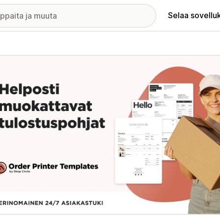
Selaa sovellu
elykuvagalleria