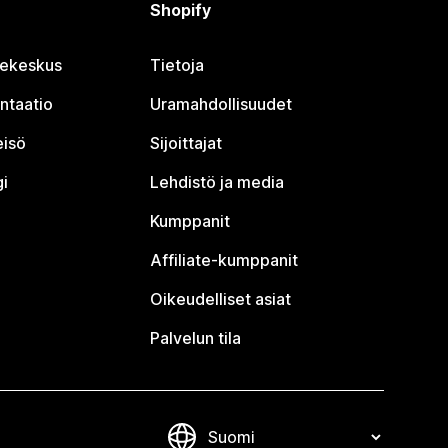
Shopify
jekeskus
Tietoja
ntaatio
Uramahdollisuudet
eisö
Sijoittajat
i
Lehdistö ja media
Kumppanit
Affiliate-kumppanit
Oikeudelliset asiat
Palvelun tila