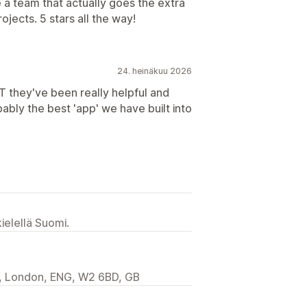
 a team that actually goes the extra
ojects. 5 stars all the way!
24. heinäkuu 2026
T they've been really helpful and
bly the best 'app' we have built into
ielellä Suomi.
l, London, ENG, W2 6BD, GB