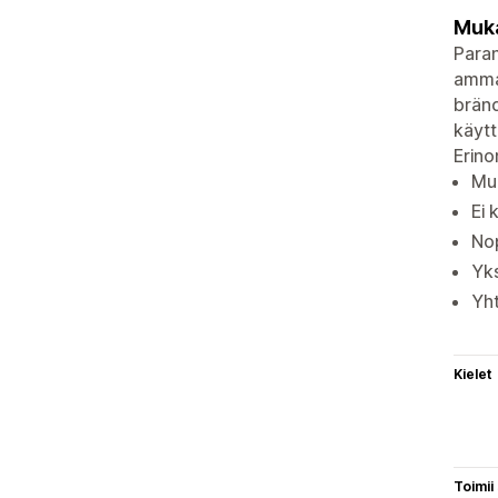
Muka
Paran
ammat
bränd
käytt
Erino
Muk
Ei 
Nop
Yks
Yht
Kielet
Toimii