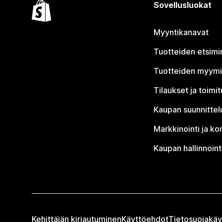
Sovellusluokat
Myyntikanavat
Tuotteiden etsimi
Tuotteiden myym
Tilaukset ja toimi
Kaupan suunnittel
Markkinointi ja ko
Kaupan hallinnoint
Kehittäjän kirjautuminen
Käyttöehdot
Tietosuojakäy