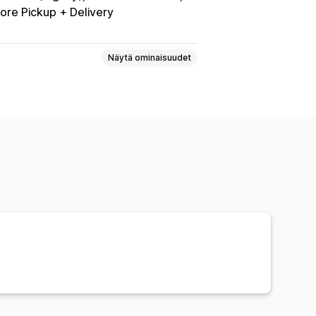
ore Pickup + Delivery
Näytä ominaisuudet
telot
Hyvitykset
jen numerot
Verojen laskeminen
uttaa
Monikielisyys