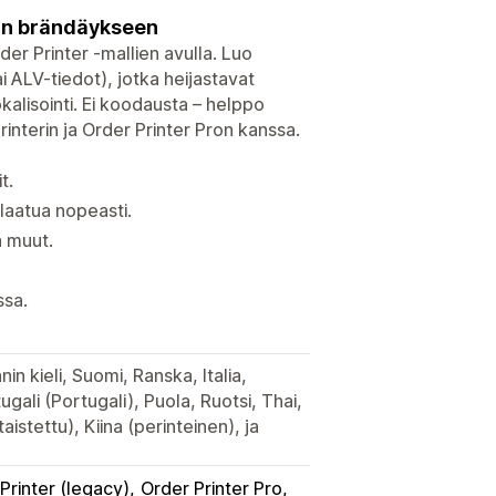
eaan brändäykseen
der Printer -mallien avulla. Luo
i ALV-tiedot), jotka heijastavat
kalisointi. Ei koodausta – helppo
interin ja Order Printer Pron kanssa.
t.
ilaatua nopeasti.
a muut.
ssa.
in kieli, Suomi, Ranska, Italia,
ugali (Portugali), Puola, Ruotsi, Thai,
aistettu), Kiina (perinteinen), ja
Printer (legacy)
Order Printer Pro