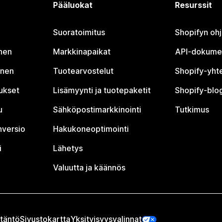
Pääluokat
Resurssit
Suoratoimitus
Shopifyn oh
nen
Markkinapaikat
API-dokume
inen
Tuotearvostelut
Shopify-yht
tukset
Lisämyynti ja tuotepaketit
Shopify-blog
u
Sähköpostimarkkinointi
Tutkimus
nversio
Hakukoneoptimointi
i
Lähetys
Valuutta ja käännös
täntö
Sivustokartta
Yksityisyysvalinnat