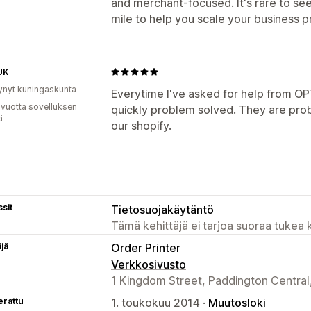
and merchant-focused. It's rare to see
mile to help you scale your business pr
UK
ynyt kuningaskunta
Everytime I've asked for help from OP
 vuotta sovelluksen
quickly problem solved. They are proba
ä
our shopify.
sit
Tietosuojakäytäntö
Tämä kehittäjä ei tarjoa suoraa tukea k
äjä
Order Printer
Verkkosivusto
1 Kingdom Street, Paddington Centra
erattu
1. toukokuu 2014 ·
Muutosloki