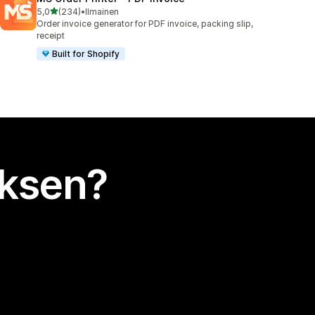
/ 5 tähteä
5,0
(234)
•
Ilmainen
234 arvostelua yhteensä
Order invoice generator for PDF invoice, packing slip,
receipt
Built for Shopify
uksen?