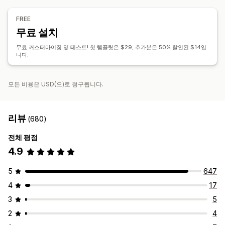
바코드
로고
여러 통화
여러 언어
FREE
무료 설치
파일 관리
인쇄 및 내보내기
무료 커스터마이징 및 테스트! 첫 템플릿은 $29, 추가분은 50% 할인된 $14입
니다.
모든 비용은 USD(으)로 청구됩니다.
리뷰
(680)
전체 평점
4.9
5
647
4
17
3
5
2
4