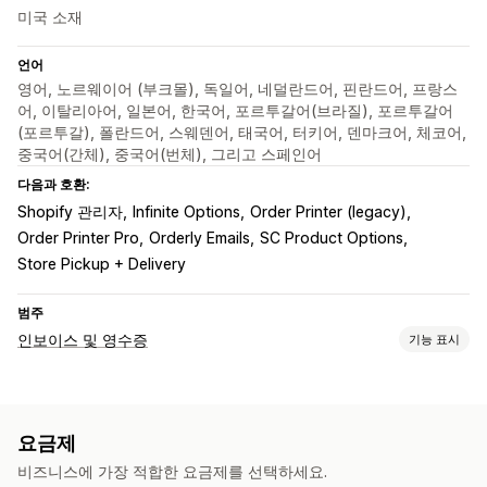
미국 소재
언어
영어, 노르웨이어 (부크몰), 독일어, 네덜란드어, 핀란드어, 프랑스
어, 이탈리아어, 일본어, 한국어, 포르투갈어(브라질), 포르투갈어
(포르투갈), 폴란드어, 스웨덴어, 태국어, 터키어, 덴마크어, 체코어,
중국어(간체), 중국어(번체), 그리고 스페인어
다음과 호환:
Shopify 관리자
Infinite Options
Order Printer (legacy)
Order Printer Pro
Orderly Emails
SC Product Options
Store Pickup + Delivery
범주
인보이스 및 영수증
기능 표시
문서 유형
인보이스
수령
기프트 영수증
패킹 슬립
환불
요금제
맞춤 설정
비즈니스에 가장 적합한 요금제를 선택하세요.
색상 및 글꼴
브랜딩
필드
인보이스 번호
세금 계산
템플릿