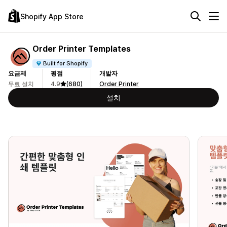
Shopify App Store
Order Printer Templates
Built for Shopify
요금제
평점
개발자
무료 설치
4.9
(680)
Order Printer
설치