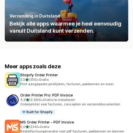
Verzending in Duitsland
Bekijk alle apps waarmee je heel eenvoudig
vanuit Duitsland kunt verzenden.
Meer apps zoals deze
Shopify Order Printer
van 5 sterren
3,5
(355)
•
Gratis
355 recensies in totaal
Print aangepaste picklijsten, facturen, pakbonnen en meer
Order Printer Pro: PDF Invoice
van 5 sterren
4,9
(2.685)
•
Gratis te installeren
2685 recensies in totaal
Orderprinter voor facturen, concepten en verzenddocumenten
Built for Shopify
MS Order Printer ‑ PDF Invoice
van 5 sterren
5,0
(234)
•
Gratis
234 recensies in totaal
Bestelfactuurgenerator voor pdf-facturen, pakbonnen en bonnen