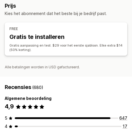
Prijs
Pakbonnen
Terugbetalingen
Kies het abonnement dat het beste bij je bedrijf past.
Aanpassing
Kleur en lettertype
Branding
Velden
Factuurnummers
FREE
Belastingberekening
Templates
Barcodes
Logo's
Gratis te installeren
Meerdere valuta
Meerdere talen
Gratis aanpassing en test. $29 voor het eerste sjabloon. Elke extra $14
(50% korting).
Bestandsbeheer
Afdrukken en exporteren
Alle betalingen worden in USD gefactureerd.
Recensies
(680)
Algemene beoordeling
4,9
5
647
4
17