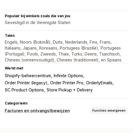
Populair bij winkels zoals die van jou
Gevestigd in de Verenigde Staten
Talen
Engels, Noors (Bokmål), Duits, Nederlands, Fins, Frans,
Italiaans, Japans, Koreaans, Portugees (Brazilië), Portugees
(Portugal), Pools, Zweeds, Thais, Turks, Deens, Tsjechisch,
Chinees (vereenvoudigd), Chinees (traditioneel), en Spaans
Werkt met
Shopify-beheercentrum
Infinite Options
Order Printer (legacy)
Order Printer Pro
OrderlyEmails
SC Product Options
Store Pickup + Delivery
Categorieën
Facturen en ontvangstbewijzen
Functies weergeven
Soorten documenten
Facturen
Bonnen
Aankoopbewijzen van cadeaus