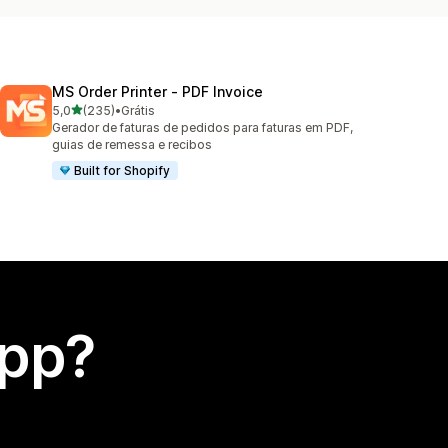
MS Order Printer ‑ PDF Invoice
de 5 estrelas
5,0
(235)
•
Grátis
235 avaliações ao todo
Gerador de faturas de pedidos para faturas em PDF,
guias de remessa e recibos
Built for Shopify
app?