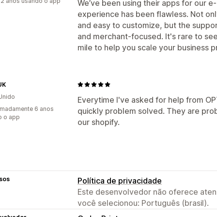
2 anos usando o app
We’ve been using their apps for our 
experience has been flawless. Not onl
and easy to customize, but the support 
and merchant-focused. It's rare to see
mile to help you scale your business pr
UK
Unido
Everytime I've asked for help from OP
imadamente 6 anos
quickly problem solved. They are proba
o o app
our shopify.
sos
Política de privacidade
Este desenvolvedor não oferece atend
você selecionou: Português (brasil).