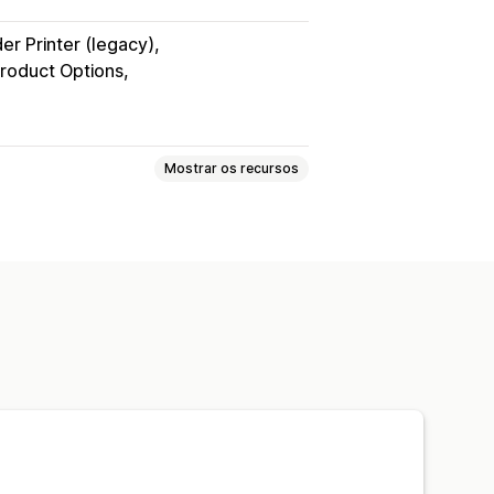
er Printer (legacy)
roduct Options
Mostrar os recursos
s de presente
Guias de remessa
ros das faturas
Cálculo de tributo
Em várias moedas
Em vários idiomas