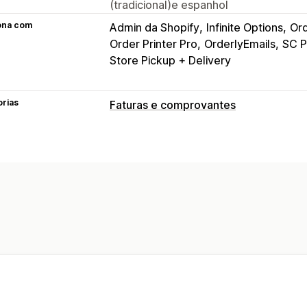
(tradicional)e espanhol
ona com
Admin da Shopify
Infinite Options
Ord
Order Printer Pro
OrderlyEmails
SC P
Store Pickup + Delivery
orias
Faturas e comprovantes
Tipos de documento
Faturas
Comprovantes
Comprovante
Reembolsos
Personalização
Cor e fonte
Branding
Campos
Núme
Modelos
Códigos de barras
Logos
Gerenciamento de arquivos
Impressão e exportação