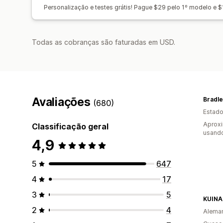
Personalização e testes grátis! Pague $29 pelo 1º modelo e $
Todas as cobranças são faturadas em USD.
Avaliações
Bradle
(680)
Estado
Aprox
Classificação geral
usand
4,9
5
647
4
17
3
5
KUINA
2
4
Alema