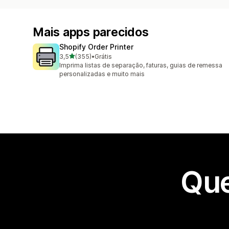
Mais apps parecidos
Shopify Order Printer
de 5 estrelas
3,5
(355)
•
Grátis
355 avaliações ao todo
Imprima listas de separação, faturas, guias de remessa
personalizadas e muito mais
Que