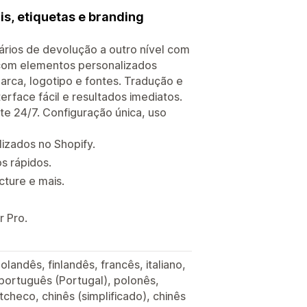
s, etiquetas e branding
lários de devolução a outro nível com
s com elementos personalizados
rca, logotipo e fontes. Tradução e
rface fácil e resultados imediatos.
te 24/7. Configuração única, uso
izados no Shopify.
s rápidos.
cture e mais.
r Pro.
landês, finlandês, francês, italiano,
 português (Portugal), polonês,
tcheco, chinês (simplificado), chinês