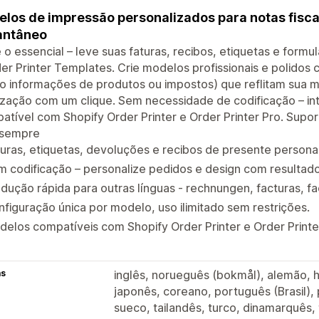
los de impressão personalizados para notas fiscai
antâneo
 o essencial – leve suas faturas, recibos, etiquetas e formu
er Printer Templates. Crie modelos profissionais e polido
 informações de produtos ou impostos) que reflitam sua ma
ização com um clique. Sem necessidade de codificação – inte
tível com Shopify Order Printer e Order Printer Pro. Supor
 sempre
uras, etiquetas, devoluções e recibos de presente personal
 codificação – personalize pedidos e design com resultado
dução rápida para outras línguas - rechnungen, facturas, fa
figuração única por modelo, uso ilimitado sem restrições.
elos compatíveis com Shopify Order Printer e Order Printe
as
inglês, norueguês (bokmål), alemão, ho
japonês, coreano, português (Brasil),
sueco, tailandês, turco, dinamarquês, 