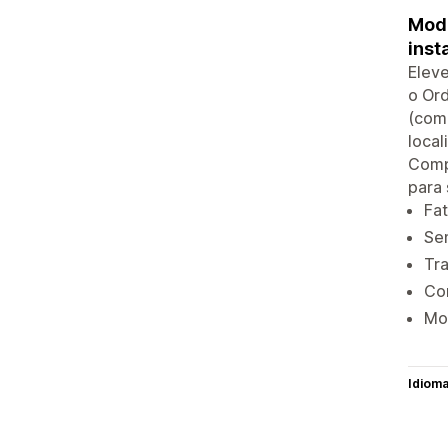
Mode
inst
Eleve
o Ord
(como
local
Compa
para
Fat
Sem
Tra
Con
Mod
Idiom