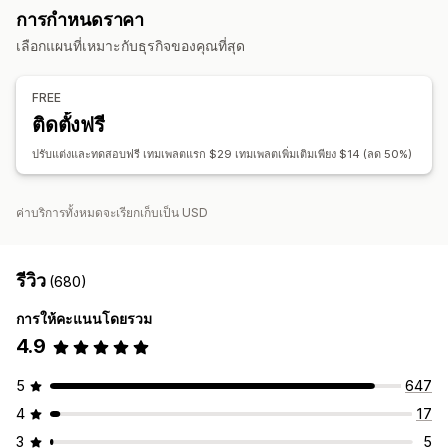
การกำหนดราคา
การปรับแต่ง
เลือกแผนที่เหมาะกับธุรกิจของคุณที่สุด
สีและแบบอักษร
การสร้างแบรนด์
ช่อง
หมายเลขใบแจ้งหนี้
การคำานวณภาษี
เทมเพลต
บาร์โค้ด
โลโก้
หลายสกุลเงิน
FREE
หลายภาษา
ติดตั้งฟรี
การจัดการไฟล์
ปรับแต่งและทดสอบฟรี เทมเพลตแรก $29 เทมเพลตเพิ่มเติมเพียง $14 (ลด 50%)
พิมพ์และส่งออก
ค่าบริการทั้งหมดจะเรียกเก็บเป็น USD
รีวิว
(680)
การให้คะแนนโดยรวม
4.9
5
647
4
17
3
5