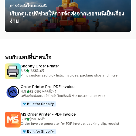
การจัดส่งในเยอรมนี
เรียกดูแอปที่ช่วยให้การจัดส่งจากเยอรมนีเป็นเรื่อง
ง่าย
พบกับแอปที่น่าสนใจ
Shopify Order Printer
เต็ม 5 ดาว
3.5
(355)
•
ฟรี
ทั้งหมด 355 รีวิว
Print customized pick lists, invoices, packing slips and more
Order Printer Pro: PDF Invoice
เต็ม 5 ดาว
4.9
(2,686)
•
ติดตั้งฟรี
ทั้งหมด 2686 รีวิว
เครื่องพิมพ์ออเดอร์สำหรับใบแจ้งหนี้ ร่าง และเอกสารส่งของ
Built for Shopify
MS Order Printer ‑ PDF Invoice
เต็ม 5 ดาว
5.0
(236)
•
ฟรี
ทั้งหมด 236 รีวิว
Order invoice generator for PDF invoice, packing slip, receipt
Built for Shopify