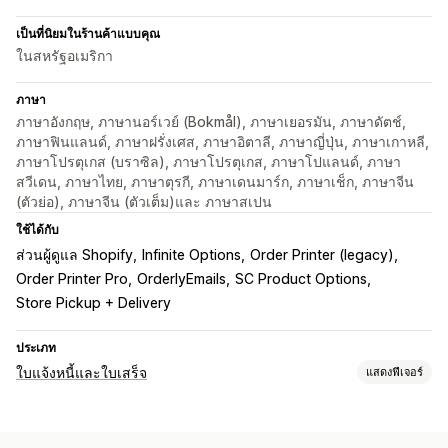
เป็นที่นิยมในร้านค้าแบบคุณ
ในสหรัฐอเมริกา
ภาษา
ภาษาอังกฤษ, ภาษานอร์เวย์ (Bokmål), ภาษาเยอรมัน, ภาษาดัตช์,
ภาษาฟินแลนด์, ภาษาฝรั่งเศส, ภาษาอิตาลี, ภาษาญี่ปุ่น, ภาษาเกาหลี,
ภาษาโปรตุเกส (บราซิล), ภาษาโปรตุเกส, ภาษาโปแลนด์, ภาษา
สวีเดน, ภาษาไทย, ภาษาตุรกี, ภาษาเดนมาร์ก, ภาษาเช็ก, ภาษาจีน
(ตัวย่อ), ภาษาจีน (ตัวเต็ม)และ ภาษาสเปน
ใช้ได้กับ
ส่วนผู้ดูแล Shopify
Infinite Options
Order Printer (legacy)
Order Printer Pro
OrderlyEmails
SC Product Options
Store Pickup + Delivery
ประเภท
ใบแจ้งหนี้และใบเสร็จ
แสดงฟีเจอร์
ประเภทเอกสาร
ใบแจ้งหนี้
ใบเสร็จ
ใบเสร็จของขวัญ
บันทึกการจัดส่ง
การคืนเงิน