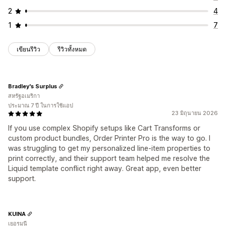
2
4
1
7
เขียนรีวิว
รีวิวทั้งหมด
Bradley's Surplus
สหรัฐอเมริกา
ประมาณ 7 ปี ในการใช้แอป
23 มิถุนายน 2026
If you use complex Shopify setups like Cart Transforms or
custom product bundles, Order Printer Pro is the way to go. I
was struggling to get my personalized line-item properties to
print correctly, and their support team helped me resolve the
Liquid template conflict right away. Great app, even better
support.
KUINA
เยอรมนี