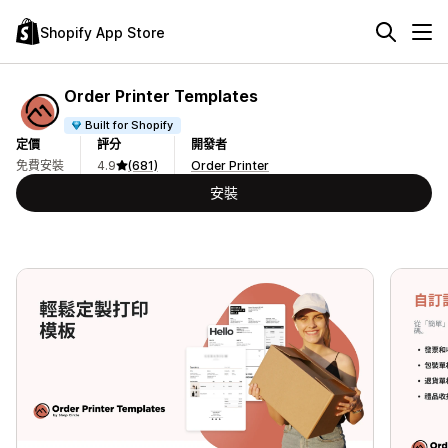
Shopify App Store
Order Printer Templates
Built for Shopify
定價
評分
開發者
免費安裝
4.9
(681)
Order Printer
安裝