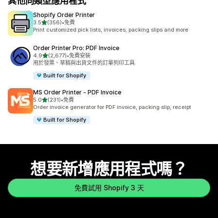
其他同類型應用程式
Shopify Order Printer
滿分 5 顆星
3.5
(356)
•
免費
共有 356 則評價
Print customized pick lists, invoices, packing slips and more
Order Printer Pro: PDF Invoice
滿分 5 顆星
4.9
(2,677)
•
免費安裝
共有 2677 則評價
用於發票、草稿與出貨文件的訂單列印工具
Built for Shopify
MS Order Printer ‑ PDF Invoice
滿分 5 顆星
5.0
(231)
•
免費
共有 231 則評價
Order invoice generator for PDF invoice, packing slip, receipt
Built for Shopify
想要新增應用程式嗎？
免費試用 Shopify 3 天