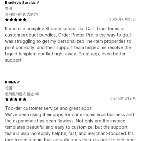
Bradley's Surplus
美國
使用應用程式 大約7年
2026年6月23日
If you use complex Shopify setups like Cart Transforms or
custom product bundles, Order Printer Pro is the way to go. I
was struggling to get my personalized line-item properties to
print correctly, and their support team helped me resolve the
Liquid template conflict right away. Great app, even better
support.
KUINA
德國
使用應用程式 接近2年
2026年6月11日
Top-tier customer service and great apps!
We’ve been using their apps for our e-commerce business and
the experience has been flawless. Not only are the invoice
templates beautiful and easy to customize, but the support
team is also incredibly helpful, fast, and merchant-focused. It's
rare to see a team that actually goes the extra mile to help you