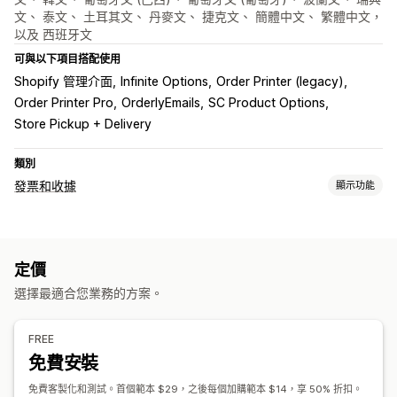
文、 泰文、 土耳其文、 丹麥文、 捷克文、 簡體中文、 繁體中文，
以及 西班牙文
可與以下項目搭配使用
Shopify 管理介面
Infinite Options
Order Printer (legacy)
Order Printer Pro
OrderlyEmails
SC Product Options
Store Pickup + Delivery
類別
發票和收據
顯示功能
文件類型
發票
收據
禮品收據
裝箱單
退款
定價
自訂
選擇最適合您業務的方案。
顏色和字型
品牌行銷
欄位
發票編號
計算稅額
範本
條碼
標誌
多種幣別
多國語言
FREE
免費安裝
檔案管理
列印和匯出
免費客製化和測試。首個範本 $29，之後每個加購範本 $14，享 50% 折扣。