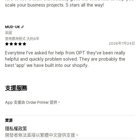
scale your business projects. 5 stars all the way!
MUD-UK
英國
使用應用程式 大約6年
2026年7月24日
Everytime I've asked for help from OPT they've been really
helpful and quickly problem solved. They are probably the
best 'app' we have built into our shopify.
支援服務
App 支援由 Order Printer 提供。
資源
隱私權政策
開發者無法直接以繁體中文提供支援。