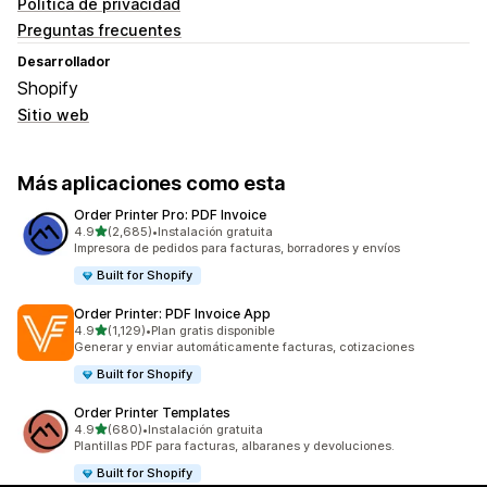
Política de privacidad
Preguntas frecuentes
Desarrollador
Shopify
Sitio web
Más aplicaciones como esta
Order Printer Pro: PDF Invoice
de 5 estrellas
4.9
(2,685)
•
Instalación gratuita
2685 reseñas en total
Impresora de pedidos para facturas, borradores y envíos
Built for Shopify
Order Printer: PDF Invoice App
de 5 estrellas
4.9
(1,129)
•
Plan gratis disponible
1129 reseñas en total
Generar y enviar automáticamente facturas, cotizaciones
Built for Shopify
Order Printer Templates
de 5 estrellas
4.9
(680)
•
Instalación gratuita
680 reseñas en total
Plantillas PDF para facturas, albaranes y devoluciones.
Built for Shopify