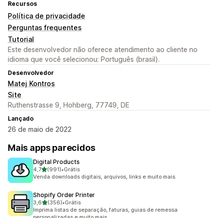
Recursos
Política de privacidade
Perguntas frequentes
Tutorial
Este desenvolvedor não oferece atendimento ao cliente no
idioma que você selecionou: Português (brasil).
Desenvolvedor
Matej Kontros
Site
Ruthenstrasse 9, Hohberg, 77749, DE
Lançado
26 de maio de 2022
Mais apps parecidos
Digital Products
de 5 estrelas
4,7
(991)
•
Grátis
991 avaliações ao todo
Venda downloads digitais, arquivos, links e muito mais.
Shopify Order Printer
de 5 estrelas
3,6
(356)
•
Grátis
356 avaliações ao todo
Imprima listas de separação, faturas, guias de remessa
personalizadas e muito mais