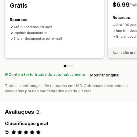
Códigos de barras
Logos
Em vários idiomas
$6.99
Grátis
Hospedagem de arquivo
/mê
Gerenciamento de arquivos
Recursos
Recursos
Download em massa
Automação de e-mails
Até 100 ped
Até 20 pedidos por mês
Geração de PDF
Impressão e exportação
Relatórios
Imprimir do
Imprimir documentos
Enviar docu
Segurança dos dados
Enviar documentos por e-mail
Avaliação grat
Contém texto traduzido automaticamente
Mostrar original
Todas as cobranças são faturadas em USD. Cobranças recorrentes e
calculadas por uso são faturadas a cada 30 dias.
Avaliações
(2)
Classificação geral
5