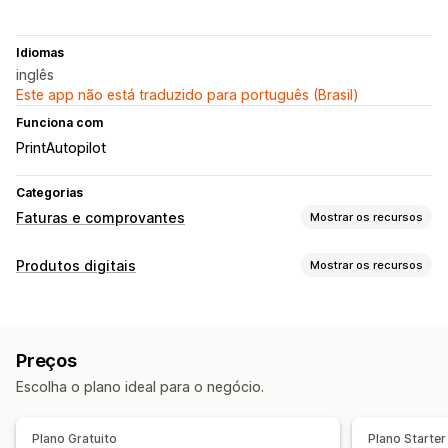
Idiomas
inglês
Este app não está traduzido para português (Brasil)
Funciona com
PrintAutopilot
Categorias
Faturas e comprovantes
Mostrar os recursos
Tipos de documento
Produtos digitais
Mostrar os recursos
Faturas
Comprovantes de presente
Tipos de produto
Confirmações de pedidos
Notas de entrega
Cursos
Ebooks
PDFs
Personalizado
Documentos alfandegários
Preços
Gerenciamento de downloads
Personalização
Escolha o plano ideal para o negócio.
Entrega de e-mail
SMTP
Hospedado externamente
Cor e fonte
Branding
Campos
Números das faturas
E-mail do remetente
Cálculo de tributo
Segurança de arquivo
Plano Gratuito
Plano Starter