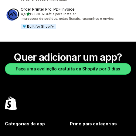
Order Printer Pro: PDF Invoice
de 5 estrelas
4,9
(2.680)
•
Grátis para instalar
2680 avaliações ao todo
Impressora de pedidos: notas fiscais, rascunhos e envios
Built for Shopify
Quer adicionar um app?
Faça uma avaliação gratuita da Shopify por 3 dias
Categorias de app
Principais categorias