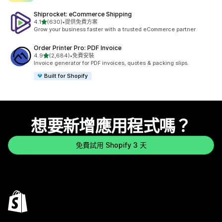
Shiprocket: eCommerce Shipping
滿分 5 顆星
4.1
(630)
•
提供免費方案
共有 630 則評價
Grow your business faster with a trusted eCommerce partner
Order Printer Pro: PDF Invoice
滿分 5 顆星
4.9
(2,684)
•
免費安裝
共有 2684 則評價
Invoice generator for PDF invoices, quotes & packing slips.
Built for Shopify
想要新增應用程式嗎？
免費試用 Shopify 3 天