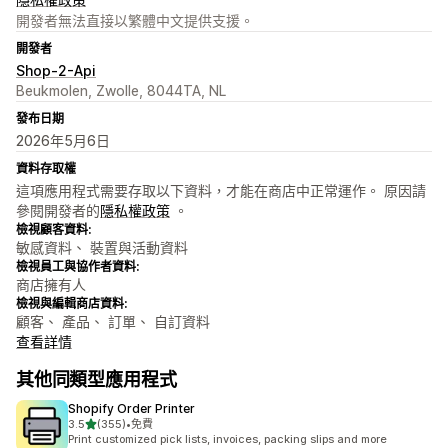
開發者無法直接以繁體中文提供支援。
開發者
Shop-2-Api
Beukmolen, Zwolle, 8044TA, NL
發布日期
2026年5月6日
資料存取權
這項應用程式需要存取以下資料，才能在商店中正常運作。 原因請
參閱開發者的
隱私權政策
。
檢視顧客資料:
敏感資料、 裝置與活動資料
檢視員工與協作者資料:
商店擁有人
檢視與編輯商店資料:
顧客、 產品、 訂單、 自訂資料
查看詳情
其他同類型應用程式
Shopify Order Printer
滿分 5 顆星
3.5
(355)
•
免費
共有 355 則評價
Print customized pick lists, invoices, packing slips and more