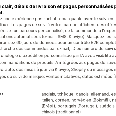
i clair, délais de livraison et pages personnalisées
t.
z une expérience post-achat remarquable avec le suivi en 
aux. Les pages de suivi à votre marque affichent des offres 
ées et un parcours personnalisé, de la commande à l'expéd
ications automatisées (e-mail, SMS, Klaviyo). Masquez les t
ronisez 60 jours de données pour un contrôle B2B complet
herche des commandes par e-mail, ID ou numéro de suivi s
onologie d'expédition personnalisée par IA avec visibilité a
ommandations de produits IA intégrées aux pages de suivi.
oi auto. des mises à jour via Klaviyo, Shopify ou messages i
es de suivi de marque: ventes incitatives, dates estimées 
es
anglais, tchèque, danois, allemand, esp
italien, coréen, norvégien (Bokmål), n
(Brésil), portugais (Portugal), suédois, t
chinois (traditionnel)