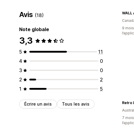
Avis
WALL 
(18)
Canad
9 mois 
Note globale
l’appli
3,3
5
11
4
0
3
0
2
2
1
5
Retro
Écrire un avis
Tous les avis
Austral
7 mois 
l’appli