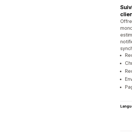
Suiv
clien
Offre
mondi
estim
notif
synch
Rec
Chr
Rec
Env
Pag
Langu