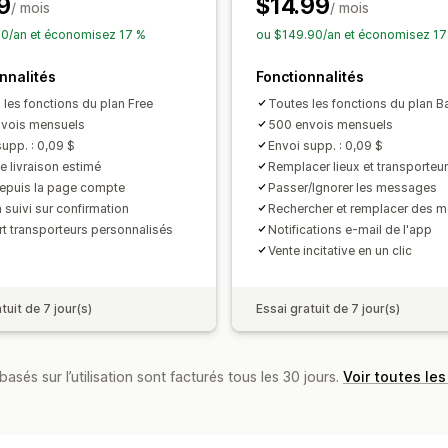
9
$14.99
/ mois
/ mois
0/an et économisez 17 %
ou $149.90/an et économisez 17
nnalités
Fonctionnalités
 les fonctions du plan Free
Toutes les fonctions du plan B
vois mensuels
500 envois mensuels
supp. : 0,09 $
Envoi supp. : 0,09 $
e livraison estimé
Remplacer lieux et transporteu
depuis la page compte
Passer/Ignorer les messages
 suivi sur confirmation
Rechercher et remplacer des m
t transporteurs personnalisés
Notifications e-mail de l'app
Vente incitative en un clic
tuit de 7 jour(s)
Essai gratuit de 7 jour(s)
basés sur l’utilisation sont facturés tous les 30 jours.
Voir toutes les