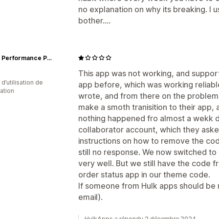
no explanation on why its breaking. I u
bother....
Dietz - Performance Paddling
This app was not working, and support
 d’utilisation de
app before, which was working reliabl
cation
wrote, and from there on the problems
make a smoth tranisition to their app, 
nothing happened fro almost a wekk d
collaborator account, which they ask
instructions on how to remove the co
still no response. We now switched to
very well. But we still have the code 
order status app in our theme code.
If someone from Hulk apps should be re
email).
HulkApps a répondu 2 décembre 2024