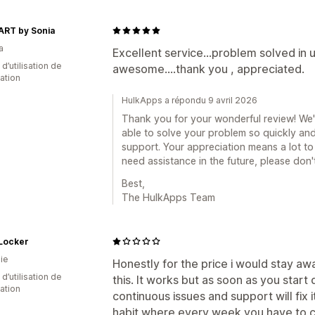
ART by Sonia
a
Excellent service...problem solved in 
d’utilisation de
awesome....thank you , appreciated.
cation
HulkApps a répondu 9 avril 2026
Thank you for your wonderful review! We'r
able to solve your problem so quickly a
support. Your appreciation means a lot to
need assistance in the future, please don't
Best,
The HulkApps Team
 Locker
ie
Honestly for the price i would stay aw
d’utilisation de
this. It works but as soon as you start 
cation
continuous issues and support will fix 
habit where every week you have to con