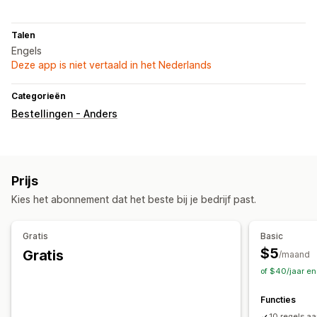
Talen
Engels
Deze app is niet vertaald in het Nederlands
Categorieën
Bestellingen - Anders
Prijs
Kies het abonnement dat het beste bij je bedrijf past.
Gratis
Basic
$5
Gratis
/maand
of $40/jaar e
Functies
10 regels a