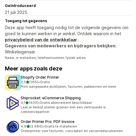
Geïntroduceerd
21 juli 2025
Toegang tot gegevens
Deze app heeft toegang nodig tot de volgende gegevens om
goed te kunnen werken in je winkel. Ontdek waarom in het
privacybeleid van de ontwikkelaar
.
Gegevens van medewerkers en bijdragers bekijken:
Winkeleigenaar
Naam, e-mailadres, telefoonnummer, fysiek adres
Meer apps zoals deze
Shopify Order Printer
van 5 sterren
3,5
(355)
•
Gratis
355 recensies in totaal
Print aangepaste picklijsten, facturen, pakbonnen en meer
Shiprocket: eCommerce Shipping
van 5 sterren
4,1
(630)
•
Gratis abonnement beschikbaar
630 recensies in totaal
Laat je bedrijf sneller groeien met een vertrouwde e-
commercepartner
Order Printer Pro: PDF Invoice
van 5 sterren
4,9
(2.686)
•
Gratis te installeren
2686 recensies in totaal
Orderprinter voor facturen, concepten en verzenddocumenten