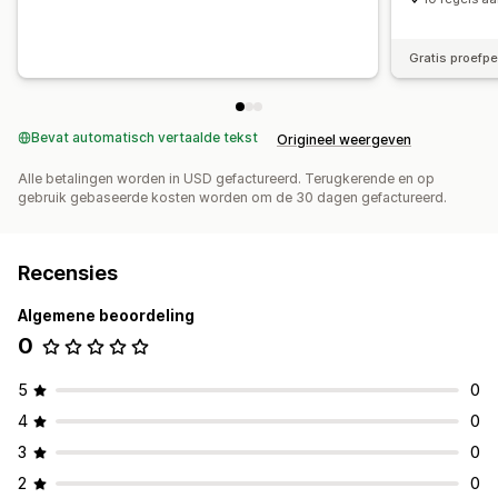
Gratis proefp
Bevat automatisch vertaalde tekst
Origineel weergeven
Alle betalingen worden in USD gefactureerd. Terugkerende en op
gebruik gebaseerde kosten worden om de 30 dagen gefactureerd.
Recensies
Algemene beoordeling
0
5
0
4
0
3
0
2
0