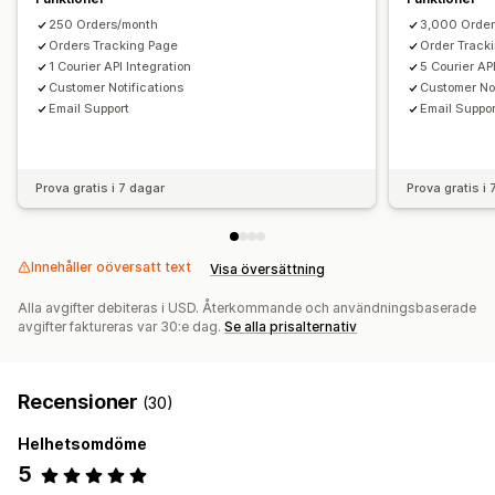
250 Orders/month
3,000 Order
Orders Tracking Page
Order Track
1 Courier API Integration
5 Courier AP
Customer Notifications
Customer Not
Email Support
Email Suppor
Prova gratis i 7 dagar
Prova gratis i
Innehåller oöversatt text
Visa översättning
Alla avgifter debiteras i USD. Återkommande och användningsbaserade
avgifter faktureras var 30:e dag.
Se alla prisalternativ
Recensioner
(30)
Helhetsomdöme
5