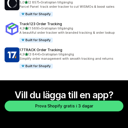
av 5 stjärnor
5,0
(2 857)
•
Gratisplan tillgänglig
2857 recensioner totalt
Parcel Panel: track order tracker to cut WISMOs & boost sales
Built for Shopify
Track123 Order Tracking
av 5 stjärnor
4,9
(1 569)
•
Gratisplan tillgänglig
1569 recensioner totalt
A beautiful order tracker with branded tracking & order lookup
Built for Shopify
17TRACK Order Tracking
av 5 stjärnor
4,9
(3 844)
•
Gratisplan tillgänglig
3844 recensioner totalt
Simplify order management with smooth tracking and returns
Built for Shopify
Vill du lägga till en app?
Prova Shopify gratis i 3 dagar