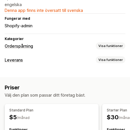
engelska
Denna app finns inte översatt till svenska
Fungerar med
Shopify-admin
Kategorier
Orderspårning
Visa funktioner
Spårning
Leverans
Visa funktioner
Spårningssida för varumärke
Spårningssida av order
Etiketter och förpackningsmaterial
Spårning i realtid
Anpassad spårningslänk
Global spårning
Leveransdatum
Flera bud
API
Priser
Leveranshantering
Aviseringar
Välj den plan som passar ditt företag bäst.
Ordersynkronisering
Spårning i realtid
E-post
SMS
Anpassade meddelanden
Varumärkesanpassad spårningssida
E-postaviseringar
Standard Plan
Starter Plan
Orderuppdateringar
Leveransanalys
$5
$30
/månad
/måna
Funktioner
Funktioner