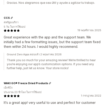
Gracias. Nos alegramos que sea últil y ayude a agilizar tu trabajo.
CCS
สหรัฐอเมริกา
5 วัน ในการใช้แอป
19 พฤศจิกายน 2025
Great experience with the app and the support team. We
initially had a few formatting issues, but the support team fixed
them within 24 hours. I would highly recommend.
Ground Zero Apps ตอบแล้ว 2 พฤษภาคม 2026
Thank you so much for your amazing review! We’re thrilled to hear
you’re enjoying our app’s customization options. If you need any
further help, just let us know. Your store rocks!
WAKI GO® Freeze Dried Products
เม็กซิโก
ประมาณ 23 ชั่วโมง ในการใช้แอป
1 กรกฎาคม 2022
It's a great app! very useful to use and perfect for customer