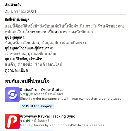
เปิดตัวแล้ว
25 มกราคม 2021
สิทธิ์เข้าถึงข้อมูล
แอปนี้ต้องมีสิทธิ์เข้าถึงข้อมูลต่อไปนี้เพื่อดำเนินการในร้านค้าของคุณ
ดูข้อมูลใน
นโยบายความเป็นส่วนตัว
ของนักพัฒนา
ดูข้อมูลลูกค้า:
ข้อมูลที่ละเอียดอ่อน, ข้อมูลอุปกรณ์และกิจกรรม
ดูข้อมูลพนักงานและผู้มีส่วนร่วม:
เจ้าของร้าน, ผู้ร่วมเขียนบล็อก
ดูและแก้ไขข้อมูลร้านค้า:
สินค้า, คำสั่งซื้อ, ร้านค้าออนไลน์
ดูรายละเอียด
พบกับแอปที่น่าสนใจ
StatusPro ‑ Order Status
เต็ม 5 ดาว
5.0
(81)
•
ทดลองใช้งานได้ฟรี
ทั้งหมด 81 รีวิว
Simplify order management with your own custom order statuses
Built for Shopify
Proveway PayPal Tracking Sync
เต็ม 5 ดาว
4.9
(131)
•
ติดตั้งฟรี
ทั้งหมด 131 รีวิว
Get Paid Faster by Reducing PayPal Holds & Reserves.