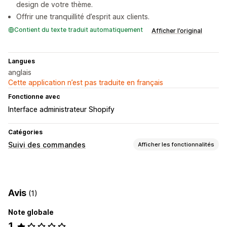
design de votre thème.
Offrir une tranquillité d’esprit aux clients.
Contient du texte traduit automatiquement
Afficher l’original
Langues
anglais
Cette application n’est pas traduite en français
Fonctionne avec
Interface administrateur Shopify
Catégories
Suivi des commandes
Afficher les fonctionnalités
Suivi
Page de recherche de commande
Avis
(1)
Notifications
Note globale
Automatisations
1