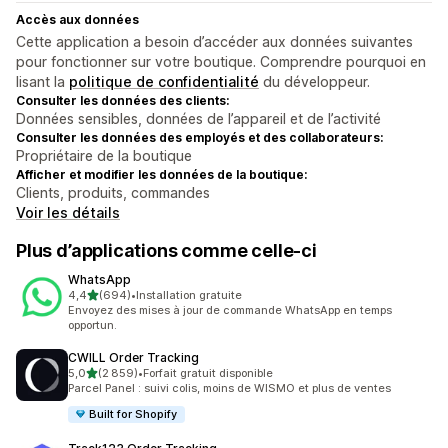
Accès aux données
Cette application a besoin d’accéder aux données suivantes
pour fonctionner sur votre boutique. Comprendre pourquoi en
lisant la
politique de confidentialité
du développeur.
Consulter les données des clients:
Données sensibles, données de l’appareil et de l’activité
Consulter les données des employés et des collaborateurs:
Propriétaire de la boutique
Afficher et modifier les données de la boutique:
Clients, produits, commandes
Voir les détails
Plus d’applications comme celle-ci
WhatsApp
étoile(s) sur 5
4,4
(694)
•
Installation gratuite
694 avis au total
Envoyez des mises à jour de commande WhatsApp en temps
opportun.
CWILL Order Tracking
étoile(s) sur 5
5,0
(2 859)
•
Forfait gratuit disponible
2859 avis au total
Parcel Panel : suivi colis, moins de WISMO et plus de ventes
Built for Shopify