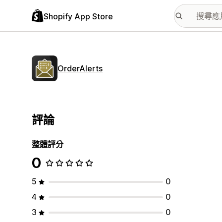
Shopify App Store
OrderAlerts
評論
整體評分
0
5
0
4
0
3
0