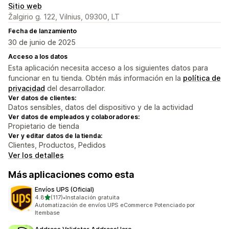
Sitio web
Žalgirio g. 122, Vilnius, 09300, LT
Fecha de lanzamiento
30 de junio de 2025
Acceso a los datos
Esta aplicación necesita acceso a los siguientes datos para
funcionar en tu tienda. Obtén más información en la
política de
privacidad
del desarrollador.
Ver datos de clientes:
Datos sensibles, datos del dispositivo y de la actividad
Ver datos de empleados y colaboradores:
Propietario de tienda
Ver y editar datos de la tienda:
Clientes, Productos, Pedidos
Ver los detalles
Más aplicaciones como esta
Envíos UPS (Oficial)
de 5 estrellas
4.8
(117)
•
Instalación gratuita
117 reseñas en total
Automatización de envíos UPS eCommerce Potenciado por
Itembase