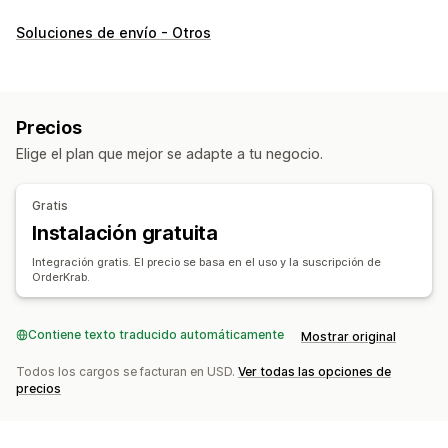
Etiquetas y embalaje
Soluciones de envío - Otros
Creación de etiquetas
Personalización de etiquetas
Impresión masiva
Validación de direcciones
Nota de entrega
Documentos aduaneros
Precios
Etiquetas de devolución
Embalaje
Elige el plan que mejor se adapte a tu negocio.
Escaneo de códigos de barras
Listas de recogida
Reglas de envío
Fecha de entrega
Gratis
Sincronización de pedidos
Múltiples idiomas
Instalación gratuita
Selección de empresa de transportes
Tarifas de envío
Integración gratis. El precio se basa en el uso y la suscripción de
Gestión de envíos
OrderKrab.
Sincronización de pedidos
Seguimiento en tiempo real
Página de seguimiento de promoción de marca
Contiene texto traducido automáticamente
Mostrar original
Notificaciones de correo electrónico
Todos los cargos se facturan en USD.
Ver todas las opciones de
Actualizaciones de pedidos
precios
Informes y estadísticas de envíos