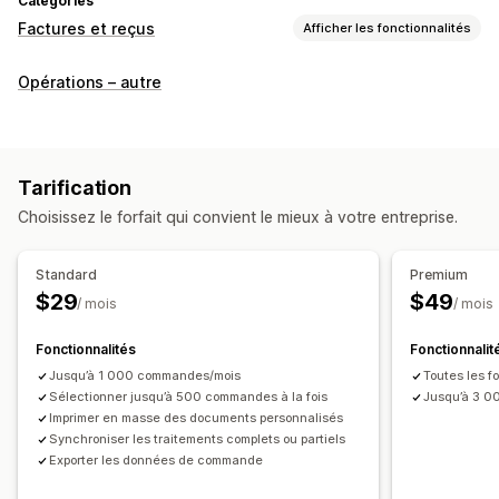
Catégories
Factures et reçus
Afficher les fonctionnalités
Types de document
Opérations – autre
Factures
Reçus
Notes de livraison
Bordereaux d’expédition
Étiquettes d’expédition
Remboursements
Retours
Tarification
Personnalisation
Choisissez le forfait qui convient le mieux à votre entreprise.
Couleur et police
Image de marque
Champs
Numéros de facture
Calcul des taxes
Modèles
Standard
Premium
Codes-barres
Logos
Devises multiples
Multilingue
$29
$49
/ mois
/ mois
Gestion de fichiers
Fonctionnalités
Fonctionnalit
Téléchargement groupé
Génération de PDF
Jusqu’à 1 000 commandes/mois
Toutes les f
Impression et exportation
Rapports
Sélectionner jusqu’à 500 commandes à la fois
Jusqu’à 3 0
Imprimer en masse des documents personnalisés
Numérotation séquentielle
Synchroniser les traitements complets ou partiels
Exporter les données de commande