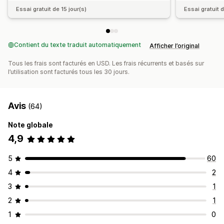
Essai gratuit de 15 jour(s)
Essai gratuit d
Contient du texte traduit automatiquement
Afficher l’original
Tous les frais sont facturés en USD. Les frais récurrents et basés sur
l’utilisation sont facturés tous les 30 jours.
Avis
(64)
Note globale
4,9
5
60
4
2
3
1
2
1
1
0