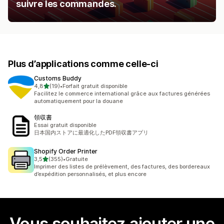
suivre les commandes.
Plus d’applications comme celle-ci
Customs Buddy
étoile(s) sur 5
4,8
(19)
•
Forfait gratuit disponible
19 avis au total
Facilitez le commerce international grâce aux factures générées
automatiquement pour la douane
領収書
Essai gratuit disponible
日本国内ストアに最適化したPDF領収書アプリ
Shopify Order Printer
étoile(s) sur 5
3,5
(355)
•
Gratuite
355 avis au total
Imprimer des listes de prélèvement, des factures, des bordereaux
d’expédition personnalisés, et plus encore
Vous souhaitez ajouter une