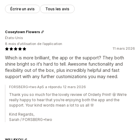
Écrire un avis
Tous les avis
Coseytown Flowers
États-Unis
8 mois d’utilisation de l’application
11 mars 2026
Which is more brilliant, the app or the support? They both
shine bright so it's hard to tell. Awesome functionality and
flexibility out of the box, plus incredibly helpful and fast
support with any further customizations you may need.
FORSBERG+two ApS a répondu 12 mars 2026
Thank you so much for the lovely review of Orderly Print! 🤩 We’re
really happy to hear that you’re enjoying both the app and the
support. Your kind words mean a lot to us all 🌸
Kind Regards,
Sarah / FORSBERG+two
WILL&YOU