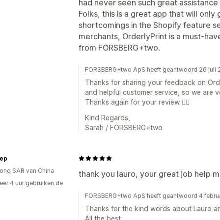
had never seen such great assistance w
Folks, this is a great app that will onl
shortcomings in the Shopify feature s
merchants, OrderlyPrint is a must-hav
from FORSBERG+two.
FORSBERG+two ApS heeft geantwoord 26 juli
Thanks for sharing your feedback on Order
and helpful customer service, so we are 
Thanks again for your review 👌🏼
Kind Regards,
Sarah / FORSBERG+two
tep
ong SAR van China
thank you lauro, your great job help m
er 4 uur gebruiken de
FORSBERG+two ApS heeft geantwoord 4 febru
Thanks for the kind words about Lauro and
All the best,