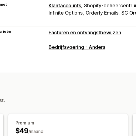
 met
Klantaccounts
Shopify-beheercentr
Infinite Options
Orderly Emails
SC Or
orieën
Facturen en ontvangstbewijzen
Soorten documenten
Bedrijfsvoering - Anders
Facturen
Bonnen
Afleveringsbonne
Terugbetalingen
Retouren
Aanpassing
Kleur en lettertype
Branding
Velden
Belastingberekening
Templates
Bar
st.
Meerdere talen
Bestandsbeheer
Downloaden in bulk
Pdf-generatie
A
Premium
Opeenvolgende nummering
$49
/maand