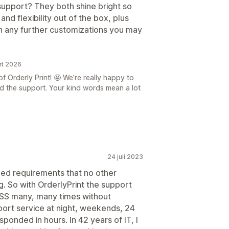
 support? They both shine bright so
and flexibility out of the box, plus
th any further customizations you may
rt 2026
f Orderly Print! 🤩 We’re really happy to
d the support. Your kind words mean a lot
24 juli 2023
zed requirements that no other
. So with OrderlyPrint the support
CSS many, many times without
port service at night, weekends, 24
sponded in hours. In 42 years of IT, I