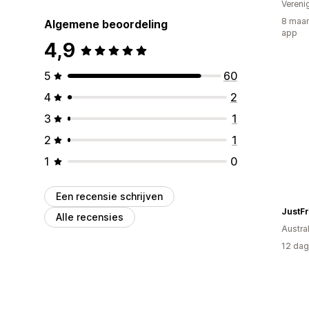
Vereni
8 maan
Algemene beoordeling
app
4,9
5
60
4
2
3
1
2
1
1
0
Een recensie schrijven
JustF
Alle recensies
Austral
12 dag