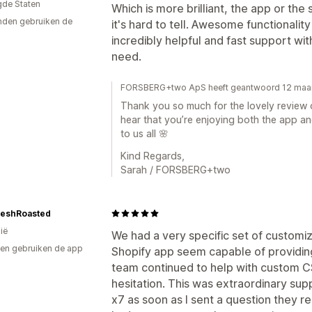
gde Staten
Which is more brilliant, the app or the
den gebruiken de
it's hard to tell. Awesome functionality 
incredibly helpful and fast support wi
need.
FORSBERG+two ApS heeft geantwoord 12 maa
Thank you so much for the lovely review o
hear that you’re enjoying both the app an
to us all 🌸
Kind Regards,
Sarah / FORSBERG+two
reshRoasted
ië
We had a very specific set of customi
en gebruiken de app
Shopify app seem capable of providing
team continued to help with custom 
hesitation. This was extraordinary sup
x7 as soon as I sent a question they re