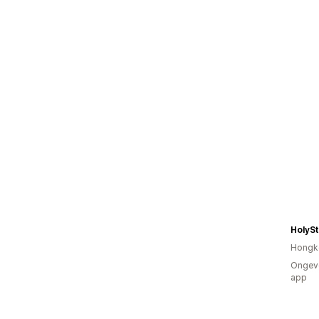
HolyS
Hongk
Ongeve
app