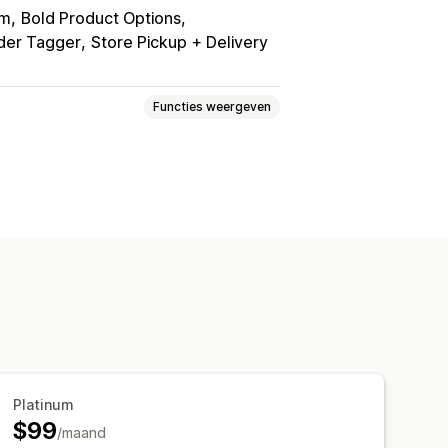
um
Bold Product Options
der Tagger
Store Pickup + Delivery
Functies weergeven
n
Pakbonnen
Verzendlabels
Factuurnummers
codes
Logo's
Meerdere valuta
fdrukken en exporteren
Rapporten
Platinum
$99
/maand