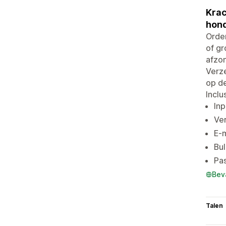
Krac
hond
Order
of gr
afzon
Verz
op de
Inclu
Inp
Ver
E-
Bul
Pas
Bev
Talen