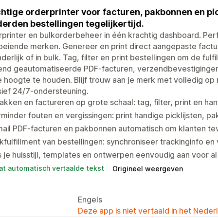
htige orderprinter voor facturen, pakbonnen en pick
erden bestellingen tegelijkertijd.
printer en bulkorderbeheer in één krachtig dashboard. Per
oeiende merken. Genereer en print direct aangepaste factu
derlijk of in bulk. Tag, filter en print bestellingen om de fulf
end geautomatiseerde PDF-facturen, verzendbevestigingen 
 hoogte te houden. Blijf trouw aan je merk met volledig 
sief 24/7-ondersteuning.
akken en factureren op grote schaal: tag, filter, print en ha
minder fouten en vergissingen: print handige picklijsten, p
mail PDF-facturen en pakbonnen automatisch om klanten te
kfulfillment van bestellingen: synchroniseer trackinginfo 
 je huisstijl, templates en ontwerpen eenvoudig aan voor a
at automatisch vertaalde tekst
Origineel weergeven
Engels
Deze app is niet vertaald in het Neder