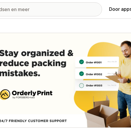
Door apps
ij met uitgelichte afbeeldingen