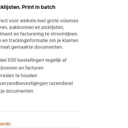
lijsten. Print in batch
fect voor winkels met grote volumes
ren, pakbonnen en picklijsten,
illment en facturering te stroomlijnen.
en trackinginformatie om je klanten
op maat gemaakte documenten.
ndel 500 bestellingen tegelijk af
akbonnen en facturen
vreden te houden
en verzendbevestigingen razendsnel
l je documenten
lands