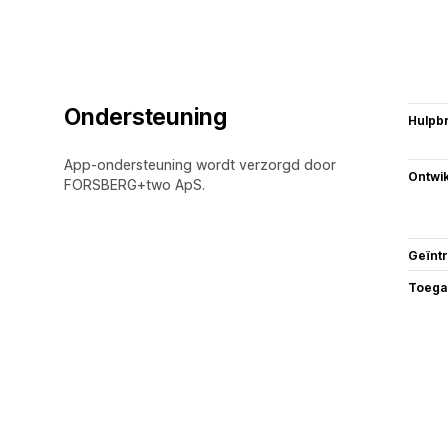
Ondersteuning
Hulpb
App-ondersteuning wordt verzorgd door
Ontwik
FORSBERG+two ApS.
Geïnt
Toega