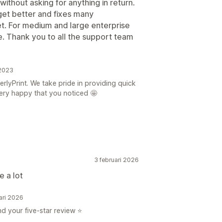
ithout asking for anything in return.
y get better and fixes many
et. For medium and large enterprise
e. Thank you to all the support team
 2023
lyPrint. We take pride in providing quick
very happy that you noticed 🤩
3 februari 2026
e a lot
ari 2026
 your five-star review ⭐️