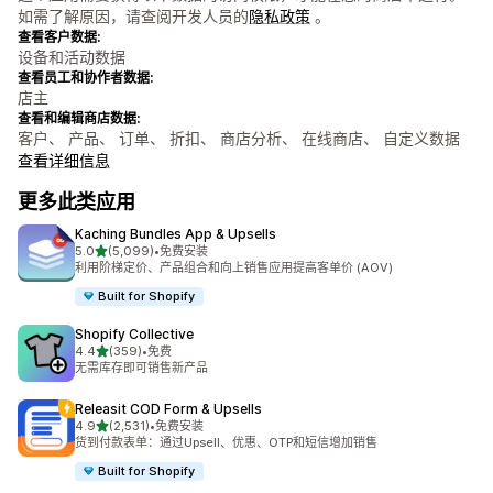
如需了解原因，请查阅开发人员的
隐私政策
。
查看客户数据:
设备和活动数据
查看员工和协作者数据:
店主
查看和编辑商店数据:
客户、 产品、 订单、 折扣、 商店分析、 在线商店、 自定义数据
查看详细信息
更多此类应用
Kaching Bundles App & Upsells
星（满分 5 星）
5.0
(5,099)
•
免费安装
总共 5099 条评论
利用阶梯定价、产品组合和向上销售应用提高客单价 (AOV)
Built for Shopify
Shopify Collective
星（满分 5 星）
4.4
(359)
•
免费
总共 359 条评论
无需库存即可销售新产品
Releasit COD Form & Upsells
星（满分 5 星）
4.9
(2,531)
•
免费安装
总共 2531 条评论
货到付款表单：通过Upsell、优惠、OTP和短信增加销售
Built for Shopify