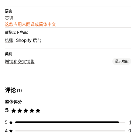
语言
英语
这款应用未翻译成简体中文
适配以下产品：
结账
Shopify 后台
类别
增销和交叉销售
显示功能
自定义
购物车增销
进度条
粘性购物车
购物车抽屉
自定义 CSS
评论
(1)
自定义 HTML
拖放式编辑器
自定义规则
整体评分
优惠和建议
5
免费赠品
免运费
附加产品
产品推荐
组合购买
套装
数量折扣
AI 建议
5
1
分析
4
0