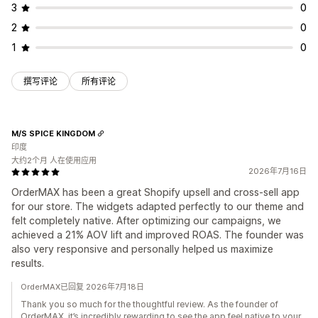
A/B 测试
转化率
推荐绩效
优化建议
漏斗绩效
3
0
2
0
1
0
撰写评论
所有评论
M/S SPICE KINGDOM
印度
大约2个月 人在使用应用
2026年7月16日
OrderMAX has been a great Shopify upsell and cross-sell app
for our store. The widgets adapted perfectly to our theme and
felt completely native. After optimizing our campaigns, we
achieved a 21% AOV lift and improved ROAS. The founder was
also very responsive and personally helped us maximize
results.
OrderMAX已回复 2026年7月18日
Thank you so much for the thoughtful review. As the founder of
OrderMAX, it’s incredibly rewarding to see the app feel native to your