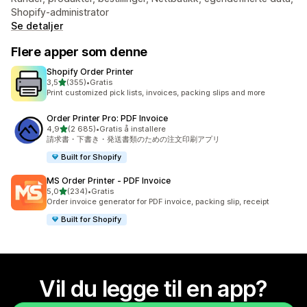
Shopify-administrator
Se detaljer
Flere apper som denne
Shopify Order Printer
av 5 stjerner
3,5
(355)
•
Gratis
Totalt 355 omtaler
Print customized pick lists, invoices, packing slips and more
Order Printer Pro: PDF Invoice
av 5 stjerner
4,9
(2 685)
•
Gratis å installere
Totalt 2685 omtaler
請求書・下書き・発送書類のための注文印刷アプリ
Built for Shopify
MS Order Printer ‑ PDF Invoice
av 5 stjerner
5,0
(234)
•
Gratis
Totalt 234 omtaler
Order invoice generator for PDF invoice, packing slip, receipt
Built for Shopify
Vil du legge til en app?