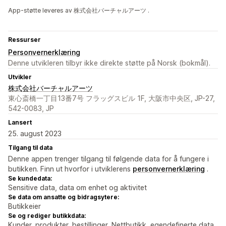
App-støtte leveres av 株式会社バーチャルアーツ .
Ressurser
Personvernerklæring
Denne utvikleren tilbyr ikke direkte støtte på Norsk (bokmål).
Utvikler
株式会社バーチャルアーツ
東心斎橋一丁目13番7号 フラッグスビル 1F, 大阪市中央区, JP-27,
542-0083, JP
Lansert
25. august 2023
Tilgang til data
Denne appen trenger tilgang til følgende data for å fungere i
butikken. Finn ut hvorfor i utviklerens
personvernerklæring
.
Se kundedata:
Sensitive data, data om enhet og aktivitet
Se data om ansatte og bidragsytere:
Butikkeier
Se og rediger butikkdata:
Kunder, produkter, bestillinger, Nettbutikk, egendefinerte data,