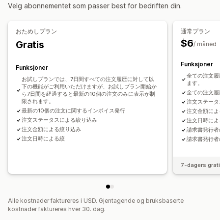
Velg abonnementet som passer best for bedriften din.
おためしプラン
通常プラン
$6
Gratis
/ måned
Funksjoner
Funksjoner
全ての注文履
お試しプランでは、7日間すべての注文履歴に対して以
ます。
下の機能がご利用いただけますが、お試しプラン開始か
全ての注文履
ら7日間を経過すると最新の10個の注文のみに表示が制
限されます。
注文ステータ
最新の10個の注文に関するインボイス発行
注文金額によ
注文ステータスによる絞り込み
注文日時によ
注文金額による絞り込み
請求書発行者
注文日時による絞
請求書発行者
7-dagers grat
Alle kostnader faktureres i USD. Gjentagende og bruksbaserte
kostnader faktureres hver 30. dag.