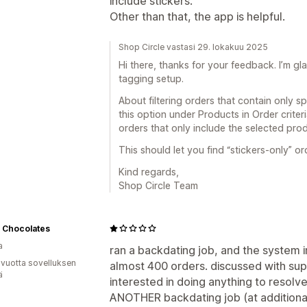
include stickers.
Other than that, the app is helpful.
Shop Circle vastasi 29. lokakuu 2025
Hi there, thanks for your feedback. I’m gl
tagging setup.
About filtering orders that contain only sp
this option under Products in Order criteri
orders that only include the selected prod
This should let you find “stickers-only” o
Kind regards,
Shop Circle Team
 Chocolates
a
ran a backdating job, and the system i
 vuotta sovelluksen
almost 400 orders. discussed with sup
ä
interested in doing anything to resolv
ANOTHER backdating job (at additional