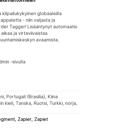
a kilpailukykyinen globaaleilla
ppaletta - niin valjasta ja
der Tagger! Lisääntynyt automaatio
ikaa ja virtaviivaistaa
 muuntamiskeskyn avaamista.
dmin -sivulla
, Portugali (Brasilia), Kiina
in kieli, Tanska, Ruotsi, Turkki, norja,
egment
Zapier
Zapiet