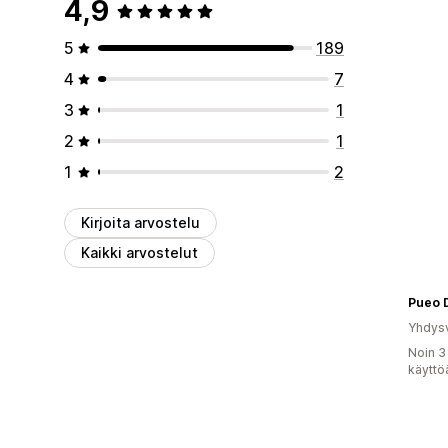
4,9
5
189
4
7
3
1
2
1
1
2
Kirjoita arvostelu
Kaikki arvostelut
Pueo 
Yhdysv
Noin 3
käyttö