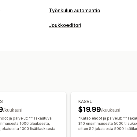
t
Työnkulun automaatio
Automaattiset tehtävät
Joukkoeditori
Asiakassegmentit
Asiakastunnisteet
Muokattavat resurssit
Tilausten täyttäminen
Tilaustunniste
Tilaukset
Alennukset
SKU- ja viivak
Mukautukset
Toiminnot
Ehdollinen logiikka
Mukautetut käynn
Joukkopoistaminen
Tekoälyavustaja
Tietojen automaattinen synkronointi
Haku ja suodatin
Ajastetut tehtävät
Mukautetut työnkulut
US
KASVU
9
$19.99
/kuukausi
/kuukausi
hdot ja palvelut; **Takautuva:
*Katso ehdot ja palvelut; **Taka
mmäisestä 1000 tilauksesta,
$10 ensimmäisestä 5000 tilauks
 jokaisesta 1000 lisätilauksesta
sitten $2 jokaisesta 5000 lisätil