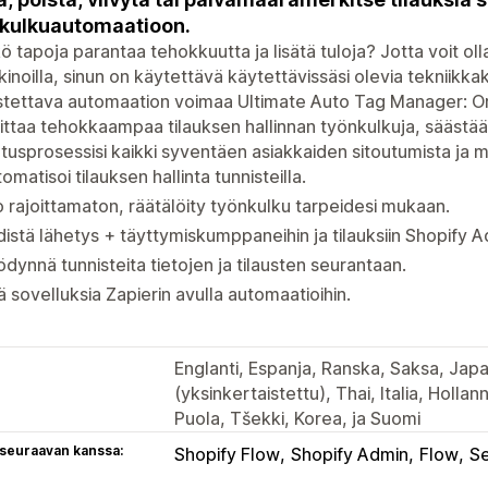
kulkuautomaatioon.
kö tapoja parantaa tehokkuutta ja lisätä tuloja? Jotta voit oll
inoilla, sinun on käytettävä käytettävissäsi olevia tekniikkaka
tettava automaation voimaa Ultimate Auto Tag Manager: Or
ittaa tehokkaampaa tilauksen hallinnan työnkulkuja, säästää a
tusprosessisi kaikki syventäen asiakkaiden sitoutumista ja
omatisoi tilauksen hallinta tunnisteilla.
 rajoittamaton, räätälöity työnkulku tarpeidesi mukaan.
istä lähetys + täyttymiskumppaneihin ja tilauksiin Shopify A
dynnä tunnisteita tietojen ja tilausten seurantaan.
tä sovelluksia Zapierin avulla automaatioihin.
Englanti, Espanja, Ranska, Saksa, Japani
(yksinkertaistettu), Thai, Italia, Hollann
Puola, Tšekki, Korea, ja Suomi
 seuraavan kanssa:
Shopify Flow
Shopify Admin
Flow
S