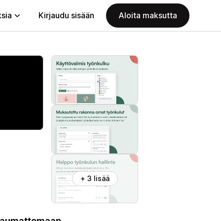
ksia
Kirjaudu sisään
Aloita maksutta
+ 3 lisää
a saumattomaan