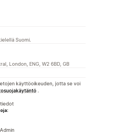
ielellä Suomi.
ral, London, ENG, W2 6BD, GB
etojen käyttöoikeuden, jotta se voi
tosuojakäytäntö
.
atiedot
oja:
y Admin