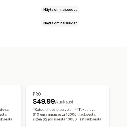
Näytä ominaisuudet
Näytä ominaisuudet
Petosten tunnistus
et
Tilausten käsittely
oodit
Tunnisteet
Varasto
istimet
Mallit
Tietojen synkronointi
Ajastetut tehtävät
Joukkomuokkaus
PRO
$49.99
/kuukausi
utuva:
*Katso ehdot ja palvelut; **Takautuva:
esta,
$10 ensimmäisestä 10000 tilauksesta,
auksesta
sitten $2 jokaisesta 10000 lisätilauksesta