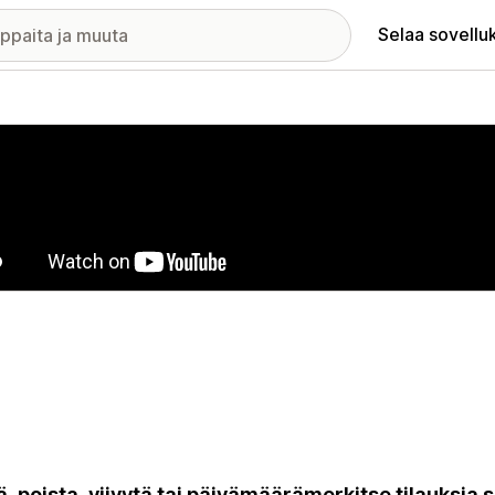
Selaa sovellu
elykuvagalleria
ä, poista, viivytä tai päivämäärämerkitse tilauksi