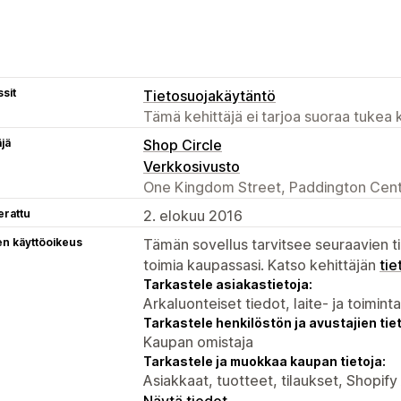
sit
Tietosuojakäytäntö
Tämä kehittäjä ei tarjoa suoraa tukea k
äjä
Shop Circle
Verkkosivusto
One Kingdom Street, Paddington Cent
erattu
2. elokuu 2016
en käyttöoikeus
Tämän sovellus tarvitsee seuraavien ti
toimia kaupassasi. Katso kehittäjän
tie
Tarkastele asiakastietoja:
Arkaluonteiset tiedot, laite- ja toimint
Tarkastele henkilöstön ja avustajien tiet
Kaupan omistaja
Tarkastele ja muokkaa kaupan tietoja:
Asiakkaat, tuotteet, tilaukset, Shopif
Näytä tiedot