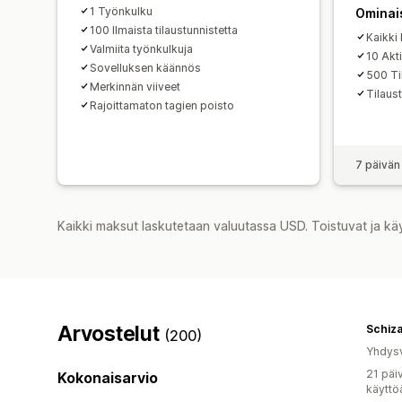
1 Työnkulku
Ominai
100 Ilmaista tilaustunnistetta
Kaikki 
Valmiita työnkulkuja
10 Akt
Sovelluksen käännös
500 Ti
Merkinnän viiveet
Tilaus
Rajoittamaton tagien poisto
7 päivän
Kaikki maksut laskutetaan valuutassa USD. Toistuvat ja kä
Arvostelut
Schiz
(200)
Yhdysv
21 päi
Kokonaisarvio
käyttö