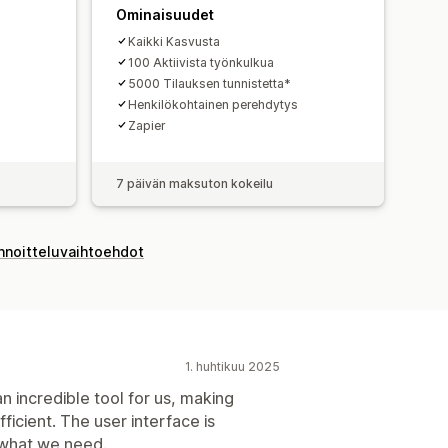
Ominaisuudet
Kaikki Kasvusta
100 Aktiivista työnkulkua
5000 Tilauksen tunnistetta*
Henkilökohtainen perehdytys
Zapier
7 päivän maksuton kokeilu
innoitteluvaihtoehdot
1. huhtikuu 2025
an incredible tool for us, making
icient. The user interface is
 what we need.