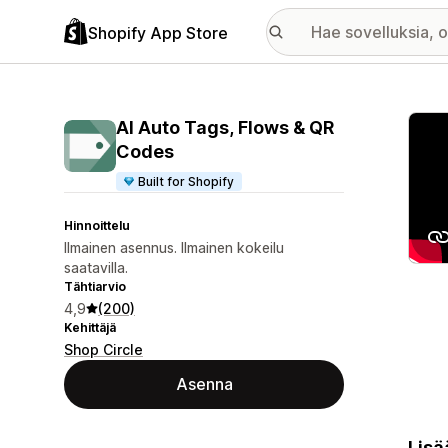
Shopify App Store
Esitt
AI Auto Tags, Flows & QR
Codes
Built for Shopify
Hinnoittelu
Ilmainen asennus. Ilmainen kokeilu
saatavilla.
Tähtiarvio
4,9
(200)
Kehittäjä
Shop Circle
Asenna
Lisä