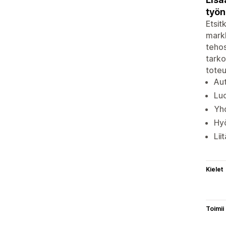
työn
Etsit
markk
tehos
tarko
toteu
Aut
Luo
Yhd
Hyö
Lii
Kielet
Toimii