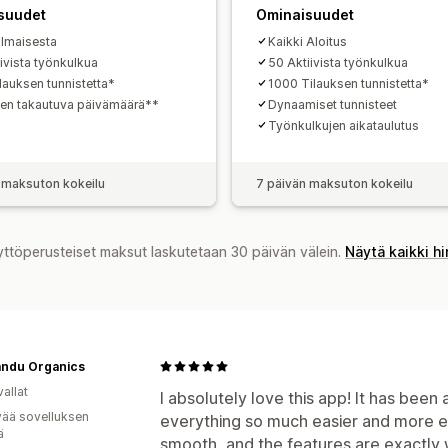
suudet
Ominaisuudet
Ilmaisesta
Kaikki Aloitus
iivista työnkulkua
50 Aktiivista työnkulkua
lauksen tunnistetta*
1000 Tilauksen tunnistetta*
ten takautuva päivämäärä**
Dynaamiset tunnisteet
Työnkulkujen aikataulutus
 maksuton kokeilu
7 päivän maksuton kokeilu
yttöperusteiset maksut laskutetaan 30 päivän välein.
Näytä kaikki h
andu Organics
allat
I absolutely love this app! It has been 
vää sovelluksen
everything so much easier and more eff
ä
smooth, and the features are exactly