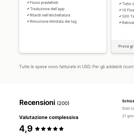
Flussi predefiniti
Tutto 
Traduzione dell'app
10 Flus
Ritardi nell'etichettatura
500 Ta
Rimozione illimitata dei tag
Retroat
Prova gra
Tutte le spese sono fatturate in USD. Per gli addebiti ricorre
Recensioni
Schiz
(200)
Stati Un
21 gior
Valutazione complessiva
4,9