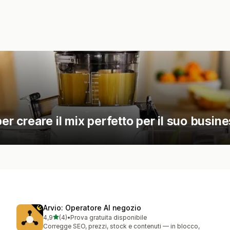
er creare il mix perfetto per il suo busine
Arvio: Operatore AI negozio
stelle su 5
4,9
(4)
•
Prova gratuita disponibile
4 recensioni totali
Corregge SEO, prezzi, stock e contenuti — in blocco,