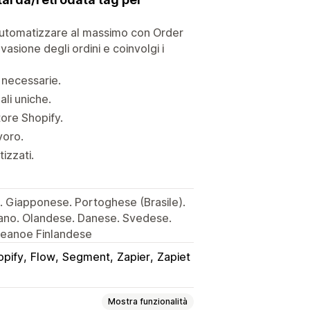
 automatizzare al massimo con Order
vasione degli ordini e coinvolgi i
 necessarie.
ali uniche.
tore Shopify.
voro.
izzati.
. Giapponese. Portoghese (Brasile).
liano. Olandese. Danese. Svedese.
reanoe Finlandese
opify
Flow
Segment
Zapier
Zapiet
Mostra funzionalità