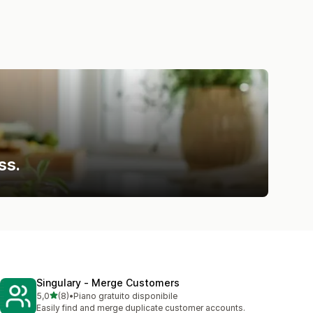
ss.
Singulary ‑ Merge Customers
stelle su 5
5,0
(8)
•
Piano gratuito disponibile
8 recensioni totali
Easily find and merge duplicate customer accounts.