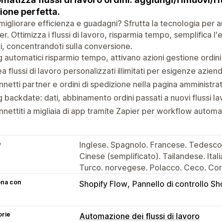
ione perfetta.
migliorare efficienza e guadagni? Sfrutta la tecnologia per
r. Ottimizza i flussi di lavoro, risparmia tempo, semplifica l'e
ti, concentrandoti sulla conversione.
 automatici risparmio tempo, attivano azioni gestione ordini
a flussi di lavoro personalizzati illimitati per esigenze aziend
netti partner e ordini di spedizione nella pagina amministra
 backdate: dati, abbinamento ordini passati a nuovi flussi la
nettiti a migliaia di app tramite Zapier per workflow automat
e
Inglese. Spagnolo. Francese. Tedesco
Cinese (semplificato). Tailandese. Ita
Turco. norvegese. Polacco. Ceco. Co
ona con
Shopify Flow
Pannello di controllo Sh
orie
Automazione dei flussi di lavoro