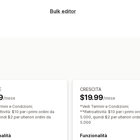
Attività di automazione
Bulk editor
Segmenti di clienti
Tag dei clienti
Ri
Risorse modificabili
Evasione degli ordini
Tag degli ordini
Ordini
Sconti
SKU e codici a barre
T
Personalizzazione
Azioni
Logica condizionale
Trigger personal
Eliminazione in blocco
Assistenza tra
Sincronizzazione automatica dei dati
Ricerca e filtri
Attività programmate
Flussi di lavoro personalizzati
E
CRESCITA
9
$19.99
/mese
/mese
rmini e Condizioni;
*Vedi Termini e Condizioni;
tività: $10 per i primi ordini da
**Retroattività: $10 per i primi or
indi $2 per ulteriori ordini da
5.000, quindi $2 per ulteriori ordi
5.000
alità
Funzionalità