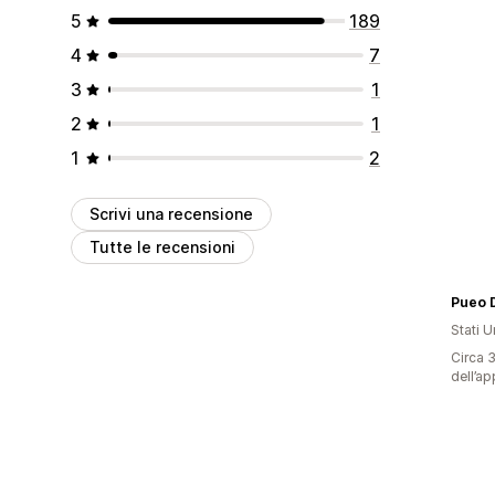
5
189
4
7
3
1
2
1
1
2
Scrivi una recensione
Tutte le recensioni
Pueo 
Stati Un
Circa 3
dell’ap