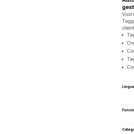
gest
Vuoi 
Tagge
clien
Tag
Cre
Con
Tag
Con
Lingu
Funzi
Categ