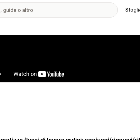
Sfogli
ria immagini in evidenza
matizza flussi di lavoro ordini: aggiungi/rimuovi/r