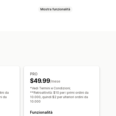
Mostra funzionalità
levamento delle frodi
Elaborazione degli ordini
ag
Scorte
izzati
Modelli
mite IA
Sincronizzazione dei dati
Attività programmate
Modifica in blocco
PRO
$49.99
/mese
*Vedi Termini e Condizioni;
dini da
**Retroattività: $10 per i primi ordini da
ni da
10.000, quindi $2 per ulteriori ordini da
10.000
Funzionalità