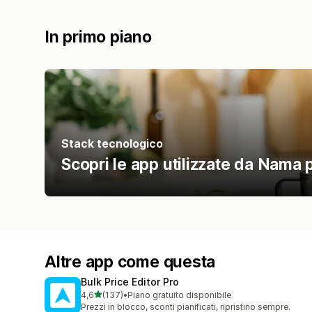
In primo piano
Stack tecnologico
Scopri le app utilizzate da Nama p
Altre app come questa
Bulk Price Editor Pro
stelle su 5
4,6
(137)
•
Piano gratuito disponibile
137 recensioni totali
Prezzi in blocco, sconti pianificati, ripristino sempre.