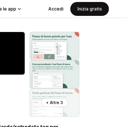
a le app
Accedi
Inizia gratis
+ Altre 3
itarda/retrodata tag per