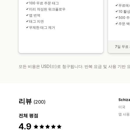
100 무료 주문 태그
무료에
미리 작성된 워크플로우
10 활
앱 번역
500 
태그 지연
주문 백
무제한 태그 제거
7일 무료
모든 비용은 USD(으)로 청구됩니다. 반복 요금 및 사용 기반
리뷰
Schiz
(200)
미국
앱 사용
전체 평점
4.9