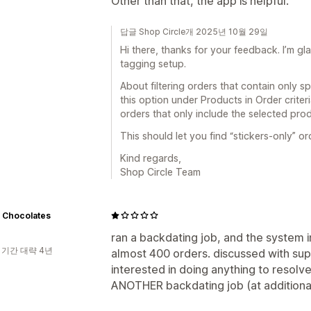
Other than that, the app is helpful.
답글 Shop Circle개 2025년 10월 29일
Hi there, thanks for your feedback. I’m gl
tagging setup.
About filtering orders that contain only sp
this option under Products in Order criteri
orders that only include the selected prod
This should let you find “stickers-only” o
Kind regards,
Shop Circle Team
 Chocolates
ran a backdating job, and the system i
 기간 대략 4년
almost 400 orders. discussed with sup
interested in doing anything to resolv
ANOTHER backdating job (at additional