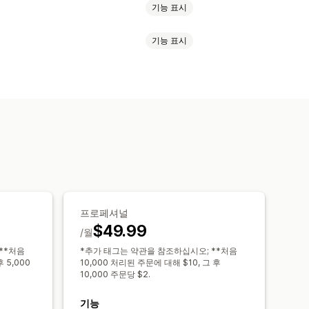
기능 표시
기능 표시
문 처리
주문 태그
주문 처리 중
코드
태그
재고
데이터 자동 동기화
예약된 작업
 및 필터링
예약된 작업
대량 편집
프로페셔널
$49.99
/월
**처음
*추가 태그는 약관을 참조하십시오; **처음
 5,000
10,000 처리된 주문에 대해 $10, 그 후
10,000 주문당 $2.
기능