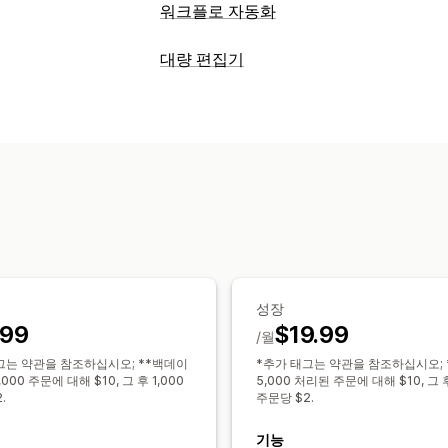
워크플로 자동화
자동화 작업
대량 편집기
고객 세그먼트
고객 태그
사기 탐지
주
편집 가능한 자원
맞춤 설정
주문
할인
SKU(재고 관리 코드) 및 바
조건 논리
사용자 지정 트리거
템플릿
조치
사용자 지정 워크플로
대량 삭제
AI 지원
데이터 동기화
검색
성장
.99
$19.99
/월
그는 약관을 참조하십시오; **백데이
*추가 태그는 약관을 참조하십시오; 
,000 주문에 대해 $10, 그 후 1,000
5,000 처리된 주문에 대해 $10, 그 후
.
주문당 $2.
기능