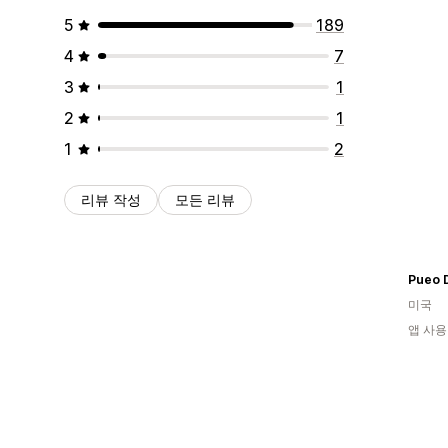
5
189
4
7
3
1
2
1
1
2
리뷰 작성
모든 리뷰
Pueo 
미국
앱 사용