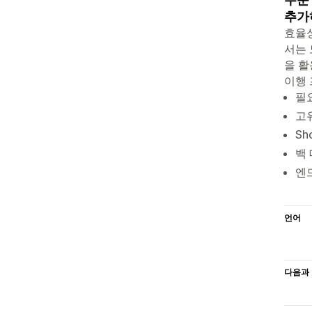
추가
효율성
서는 
을 활
이행 
필
고
Sh
백
엔드
언어
다음과 