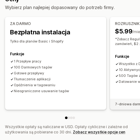
Działania
Dostosowanie
Wybierz plan najlepiej dopasowany do potrzeb firmy.
Usuwanie zbiorcze
Asystent AI
Synchronizacja danych
Logika warunkowa
Niestandardowe wyzwalacze
Wzorce
Wyszukiwanie i filtrowanie
Zaplanowane zadania
Automatyczna synchronizacja danych
ZA DARMO
ROZRUSZNIK
Edycja zbiorcza
Zaplanowane zadania
Niestandardowe przepływy pracy
$5.99
Bezpłatna instalacja
/mie
*Zobacz Regul
Tylko dla planów Basic i Shopify
zamówień, $2 
Funkcje
Funkcje
1 Przepływ pracy
Wszystko z
100 Darmowych tagów
10 Aktywnyc
Gotowe przepływy
500 Tagów 
Tłumaczenie aplikacji
Datowanie 
Opóźnienia w tagowaniu
Nieograniczone usuwanie tagów
7-dniowa dar
Wszystkie opłaty są naliczane w USD. Opłaty cykliczne i zależne od
użytkowania są pobierane co 30 dni.
Zobacz wszystkie opcje cen