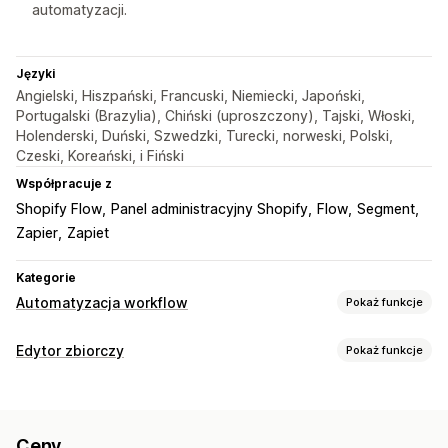
automatyzacji.
Języki
Angielski, Hiszpański, Francuski, Niemiecki, Japoński,
Portugalski (Brazylia), Chiński (uproszczony), Tajski, Włoski,
Holenderski, Duński, Szwedzki, Turecki, norweski, Polski,
Czeski, Koreański, i Fiński
Współpracuje z
Shopify Flow
Panel administracyjny Shopify
Flow
Segment
Zapier
Zapiet
Kategorie
Automatyzacja workflow
Pokaż funkcje
Zadania automatyzacji
Edytor zbiorczy
Pokaż funkcje
Segmenty klientów
Tagi klientów
Wykrywanie oszustw
Edytowalne zasoby
Realizacja zamówień
Oznaczanie zamówień
Zamówienia
Rabaty
SKU i kody kreskowe
Tagi
Zapasy
Przetwarzanie zamówień
Ceny