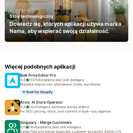
Stos technologiczny
Dowiedz się, których aplikacji używa marka
Nama, aby wspierać swoją działalność.
Więcej podobnych aplikacji
Bulk Price Editor Pro
na 5 gwiazdek
4,6
(137)
•
Bezpłatny plan jest dostępny
Łączna liczba recenzji: 137
Masowa edycja cen, planowane zniżki, wycofanie.
Built for Shopify
Arvio: AI Store Operator
na 5 gwiazdek
4,9
(4)
•
Dostępna darmowa wersja próbna
Łączna liczba recenzji: 4
Fix SEO, pricing, stock, and content in bulk—you approve.
Singulary ‑ Merge Customers
na 5 gwiazdek
5,0
(9)
•
Bezpłatny plan jest dostępny
Łączna liczba recenzji: 9
Easily find and merge duplicate customer accounts. Better LTV.