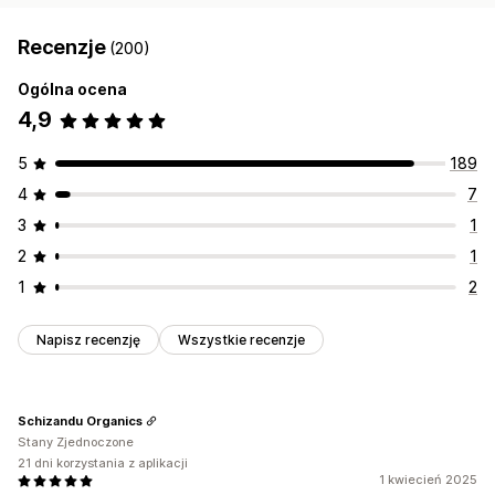
Recenzje
(200)
Ogólna ocena
4,9
5
189
4
7
3
1
2
1
1
2
Napisz recenzję
Wszystkie recenzje
Schizandu Organics
Stany Zjednoczone
21 dni korzystania z aplikacji
1 kwiecień 2025