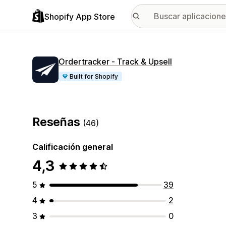
Shopify App Store
Ordertracker ‑ Track & Upsell
Built for Shopify
Reseñas
(46)
Calificación general
4,3
5
39
4
2
3
0