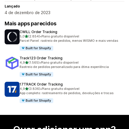
Lançado
4 de dezembro de 2023
Mais apps parecidos
CWILL Order Tracking
de 5 estrelas
5,0
(2.854)
•
Plano gratuito disponível
2854 avaliações ao todo
Parcel Panel: rastreio de pedidos, menos WISMO e mais vendas
Built for Shopify
Track123 Order Tracking
de 5 estrelas
4,9
(1.565)
•
Plano gratuito disponível
1565 avaliações ao todo
Rastreio de pedidos personalizado para ótima experiência
Built for Shopify
17TRACK Order Tracking
de 5 estrelas
4,9
(3.836)
•
Plano gratuito disponível
3836 avaliações ao todo
App completo: rastreamento de pedidos, devoluções e trocas
Built for Shopify