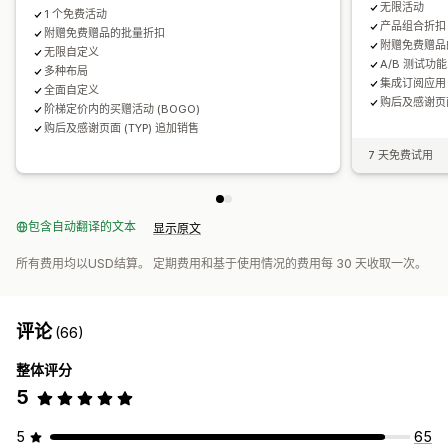
无限活动
1 个免费活动
产品组合折扣
附赠免费赠品的批量折扣
附赠免费赠品
无限自定义
A/B 测试功能
多种布局
集成订阅应用
全面自定义
购后及感谢页面
阶梯定价内的买赠活动 (BOGO)
购后及感谢页面 (TYP) 追加销售
7 天免费试用
包含自动翻译的文本
显示原文
所有费用均以USD结算。 定期费用和基于使用情况的费用每 30 天收取一次。
评论
(66)
整体评分
5
5
65