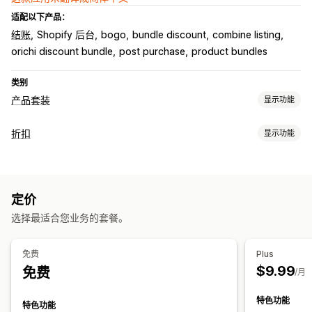
适配以下产品：
结账
Shopify 后台
bogo
bundle discount
combine listing
orichi discount bundle
post purchase
product bundles
类别
产品套装
显示功能
套装类型
折扣
显示功能
固定套装
合装包
混搭套装
多属性套装
无限选择套装
折扣类型
自选套装盒
批发套装
增销套装
交叉销售套装
组合购买
买一送一
批量折扣
数量折扣
百分比折扣
批发价
礼品
自定义套装
定价
产品捆绑
倒数计时器
增销折扣
您可以设置的定价
选择最适合您业务的套餐。
运费折扣
固定定价
分层定价
数量折扣
折扣
批量折扣
固定折扣
货币转换
宣传活动
分析
A/B 测试
百分比折扣
购物车折扣
买一送一
批量定价
批发价
动态定价
免费
Plus
自定义定价
$9.99
免费
/月
特色功能
特色功能