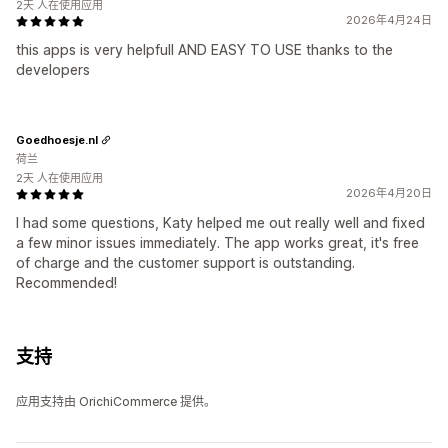
2天 人在使用应用
2026年4月24日
this apps is very helpfull AND EASY TO USE thanks to the
developers
Goedhoesje.nl
荷兰
2天 人在使用应用
2026年4月20日
I had some questions, Katy helped me out really well and fixed
a few minor issues immediately. The app works great, it's free
of charge and the customer support is outstanding.
Recommended!
支持
应用支持由 OrichiCommerce 提供。