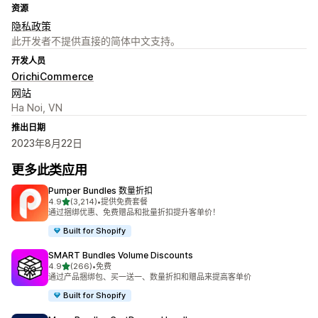
资源
隐私政策
此开发者不提供直接的简体中文支持。
开发人员
OrichiCommerce
网站
Ha Noi, VN
推出日期
2023年8月22日
更多此类应用
Pumper Bundles 数量折扣
星（满分 5 星）
4.9
(3,214)
•
提供免费套餐
总共 3214 条评论
通过捆绑优惠、免费赠品和批量折扣提升客单价！
Built for Shopify
SMART Bundles Volume Discounts
星（满分 5 星）
4.9
(266)
•
免费
总共 266 条评论
通过产品捆绑包、买一送一、数量折扣和赠品来提高客单价
Built for Shopify