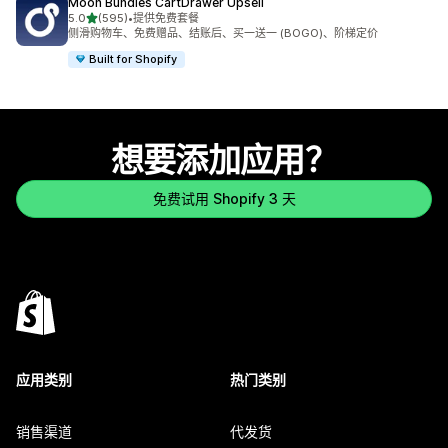
Moon Bundles CartDrawer Upsell
星（满分 5 星）
5.0
(595)
•
提供免费套餐
总共 595 条评论
侧滑购物车、免费赠品、结账后、买一送一 (BOGO)、阶梯定价
Built for Shopify
想要添加应用？
免费试用 Shopify 3 天
应用类别
热门类别
销售渠道
代发货