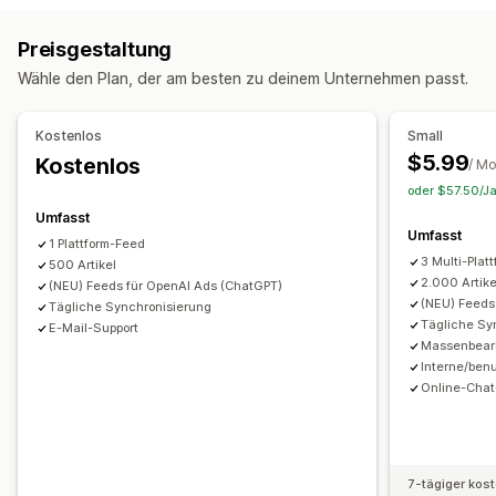
Feedautomatisierung
Produktfeed
Synchronisierung von Varianten
Targeting für Kollektionen
Preisgestaltung
Produktsynchronisierung
Feedübersetzung
Feed-Management
Wähle den Plan, der am besten zu deinem Unternehmen passt.
Produktsynchronisierung
Updates in Echtzeit
Geplante Synchronisierung
Produktauswahl
Kostenlos
Small
Inventar-Support
Feed-Optimierung
Multiformat
$5.99
Kostenlos
/ M
oder $57.50/Ja
Umfasst
Umfasst
1 Plattform-Feed
3 Multi-Plat
500 Artikel
2.000 Artike
(NEU) Feeds für OpenAI Ads (ChatGPT)
(NEU) Feeds
Tägliche Synchronisierung
Tägliche Sy
E-Mail-Support
Massenbearb
Interne/benu
Online-Chat
7-tägiger kos