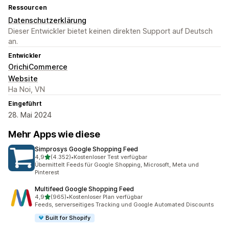
Ressourcen
Datenschutzerklärung
Dieser Entwickler bietet keinen direkten Support auf Deutsch
an.
Entwickler
OrichiCommerce
Website
Ha Noi, VN
Eingeführt
28. Mai 2024
Mehr Apps wie diese
Simprosys Google Shopping Feed
von 5 Sternen
4,9
(4.352)
•
Kostenloser Test verfügbar
4352 Rezensionen insgesamt
Übermittelt Feeds für Google Shopping, Microsoft, Meta und
Pinterest
Multifeed Google Shopping Feed
von 5 Sternen
4,9
(965)
•
Kostenloser Plan verfügbar
965 Rezensionen insgesamt
Feeds, serverseitiges Tracking und Google Automated Discounts
Built for Shopify