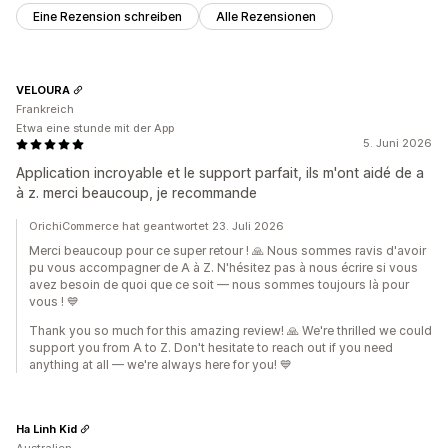
Eine Rezension schreiben
Alle Rezensionen
VELOURA
Frankreich
Etwa eine stunde mit der App
5. Juni 2026
Application incroyable et le support parfait, ils m'ont aidé de a
à z. merci beaucoup, je recommande
OrichiCommerce hat geantwortet 23. Juli 2026
Merci beaucoup pour ce super retour ! 🙏 Nous sommes ravis d'avoir
pu vous accompagner de A à Z. N'hésitez pas à nous écrire si vous
avez besoin de quoi que ce soit — nous sommes toujours là pour
vous ! 💙
Thank you so much for this amazing review! 🙏 We're thrilled we could
support you from A to Z. Don't hesitate to reach out if you need
anything at all — we're always here for you! 💙
Ha Linh Kid