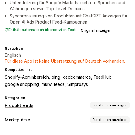
Unterstützung für Shopify Markets: mehrere Sprachen und
Währungen sowie Top-Level-Domains
Synchronisierung von Produkten mit ChatGPT-Anzeigen für
Open AI Ads Product Feed-Kampagnen
Enthält automatisch übersetzten Text
Original anzeigen
Sprachen
Englisch
Für diese App ist keine Übersetzung auf Deutsch vorhanden.
Kompatibel mit
Shopify-Adminbereich
bing
cedcommerce
FeedHub
google shopping
mulwi feeds
Simprosys
Kategorien
Produktfeeds
Funktionen anzeigen
Feed-Anpassung
Marktplätze
Funktionen anzeigen
Attributfilterung
Attributzuordnung
Angebotsmanagement
Benutzerdefinierte Labels
Lokales Inventar