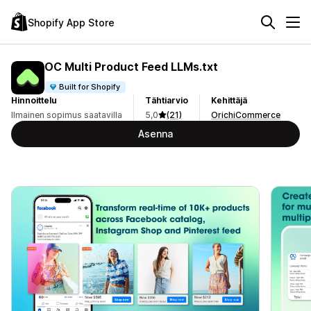
Shopify App Store
OC Multi Product Feed LLMs.txt
Built for Shopify
Hinnoittelu
Tähtiarvio
Kehittäjä
Ilmainen sopimus saatavilla
5,0
(21)
OrichiCommerce
Asenna