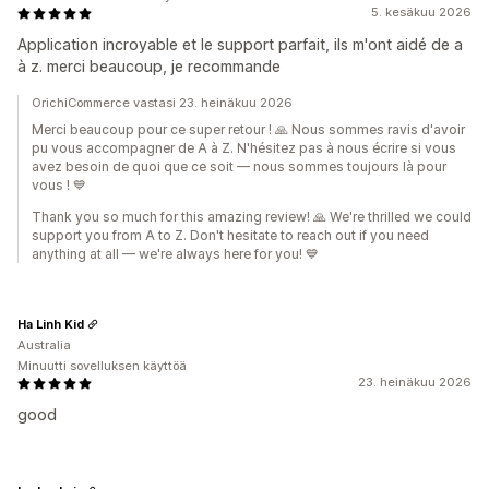
5. kesäkuu 2026
Application incroyable et le support parfait, ils m'ont aidé de a
à z. merci beaucoup, je recommande
OrichiCommerce vastasi 23. heinäkuu 2026
Merci beaucoup pour ce super retour ! 🙏 Nous sommes ravis d'avoir
pu vous accompagner de A à Z. N'hésitez pas à nous écrire si vous
avez besoin de quoi que ce soit — nous sommes toujours là pour
vous ! 💙
Thank you so much for this amazing review! 🙏 We're thrilled we could
support you from A to Z. Don't hesitate to reach out if you need
anything at all — we're always here for you! 💙
Ha Linh Kid
Australia
Minuutti sovelluksen käyttöä
23. heinäkuu 2026
good