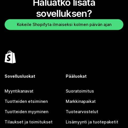
Haluatko lisätä
sovelluksen?
Kokeile Shopifyta ilmaiseksi kolmen päivän ajan
Sovellusluokat
Pääluokat
Myyntikanavat
Suoratoimitus
Tuotteiden etsiminen
Markkinapaikat
Tuotteiden myyminen
Tuotearvostelut
Tilaukset ja toimitukset
Lisämyynti ja tuotepaketit