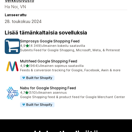
Verkkosivusto
Ha Noi, VN
Lanseerattu
28. toukokuu 2024
Lisää tämänkaltaisia sovelluksia
Simprosys Google Shopping Feed
/ 5 tähteä
4,9
(4 349)
•
Ilmainen kokeilu saatavilla
4349 arvostelua yhteensä
Submits Feed for Google Shopping, Microsoft, Meta, & Pinterest
Multifeed Google Shopping Feed
/ 5 tähteä
4,9
(964)
•
Ilmainen sopimus saatavilla
964 arvostelua yhteensä
Feeds & conversion tracking for Google, Facebook, Awin & more
Built for Shopify
Nabu for Google Shopping Feed
/ 5 tähteä
4,7
(510)
•
Ilmainen asennus
510 arvostelua yhteensä
Google Shopping feed & product feed for Google Merchant Center
Built for Shopify