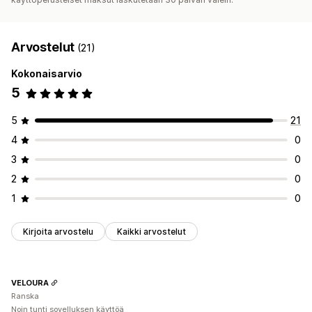
Arvostelut
(21)
Kokonaisarvio
5
5
21
4
0
3
0
2
0
1
0
Kirjoita arvostelu
Kaikki arvostelut
VELOURA
Ranska
Noin tunti sovelluksen käyttöä