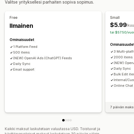
Valitse yrityksellesi parhaiten sopiva sopimus.
Tuotteiden synkronointi
Reaaliaikaiset päivitykset
Ajastettu synkronointi
Tuotteiden valinta
Varaston tuki
Free
Small
Syötteen optimointi
Useat formaatit
$5.99
Ilmainen
/ku
tai $57.50/vuo
Ominaisuudet
Ominaisuude
1 Platform Feed
3 Multi-plat
500 items
2000 items
(NEW) OpenAI Ads (ChatGPT) Feeds
(NEW) OpenA
Daily Sync
Daily Sync
Email support
Bulk Edit it
Internal/Cus
Online Chat
7 päivän maks
Kaikki maksut laskutetaan valuutassa USD. Toistuvat ja
käyttöperusteiset maksut laskutetaan 30 päivän välein.