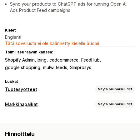
Sync your products to ChatGPT ads for running Open AI
Ads Product Feed campaigns
Kielet
Englanti
Tätä sovellusta ei ole käännetty kielelle Suomi
Toimii seuraavan kanssa:
Shopify Admin
bing
cedcommerce
FeedHub
google shopping
mulwi feeds
Simprosys
Luokat
Tuotesyötteet
Näytä ominaisuudet
Syötteen mukauttaminen
Markkinapaikat
Näytä ominaisuudet
Määritteiden suodattaminen
Määritteiden yhdistäminen
Listausten hallinnointi
Mukautetut tunnukset
Paikallinen varasto
Syötteen automaatio
Tuotesyöte
Versioiden synkronointi
Kokoelmien kohdentaminen
Hinnoittelu
Tuotteiden synkronointi
Syötteen käännös
Syötteen hallinnointi