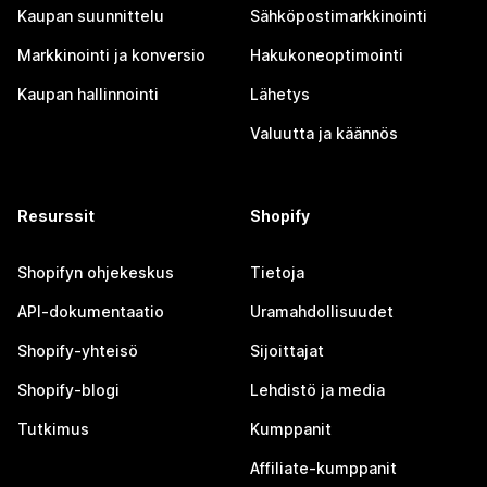
Kaupan suunnittelu
Sähköpostimarkkinointi
Markkinointi ja konversio
Hakukoneoptimointi
Kaupan hallinnointi
Lähetys
Valuutta ja käännös
Resurssit
Shopify
Shopifyn ohjekeskus
Tietoja
API-dokumentaatio
Uramahdollisuudet
Shopify-yhteisö
Sijoittajat
Shopify-blogi
Lehdistö ja media
Tutkimus
Kumppanit
Affiliate-kumppanit