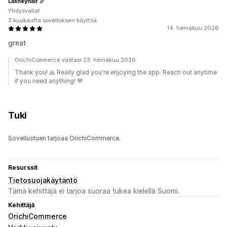
Lasheyhair
Yhdysvallat
3 kuukautta sovelluksen käyttöä
14. heinäkuu 2026
great
OrichiCommerce vastasi 23. heinäkuu 2026
Thank you! 🙏 Really glad you're enjoying the app. Reach out anytime
if you need anything! 💙
Tuki
Sovellustuen tarjoaa OrichiCommerce.
Resurssit
Tietosuojakäytäntö
Tämä kehittäjä ei tarjoa suoraa tukea kielellä Suomi.
Kehittäjä
OrichiCommerce