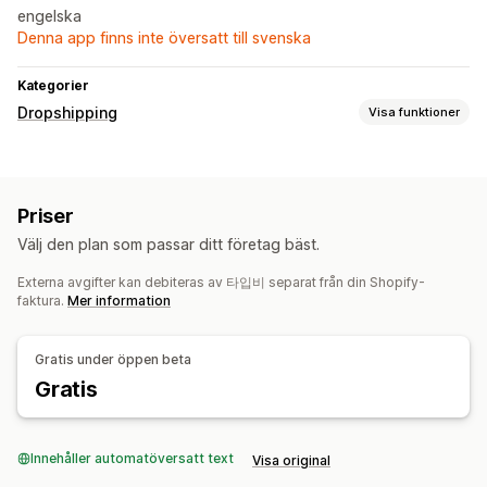
engelska
Denna app finns inte översatt till svenska
Kategorier
Dropshipping
Visa funktioner
Vilka produkter du kan köpa in
Hälsa och skönhet
Priser
Inköpsställen
Välj den plan som passar ditt företag bäst.
Sydkorea
Externa avgifter kan debiteras av 타입비 separat från din Shopify-
faktura.
Mer information
Gratis under öppen beta
Gratis
Innehåller automatöversatt text
Visa original