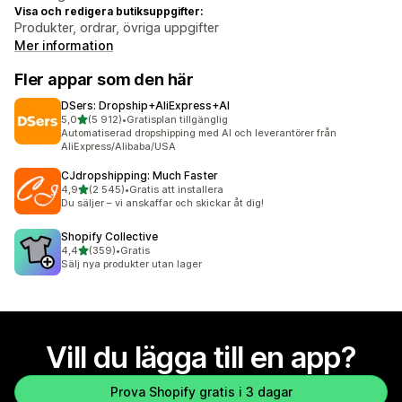
Visa och redigera butiksuppgifter:
Produkter, ordrar, övriga uppgifter
Mer information
Fler appar som den här
DSers: Dropship+AliExpress+AI
av 5 stjärnor
5,0
(5 912)
•
Gratisplan tillgänglig
5912 recensioner totalt
Automatiserad dropshipping med AI och leverantörer från
AliExpress/Alibaba/USA
CJdropshipping: Much Faster
av 5 stjärnor
4,9
(2 545)
•
Gratis att installera
2545 recensioner totalt
Du säljer – vi anskaffar och skickar åt dig!
Shopify Collective
av 5 stjärnor
4,4
(359)
•
Gratis
359 recensioner totalt
Sälj nya produkter utan lager
Vill du lägga till en app?
Prova Shopify gratis i 3 dagar