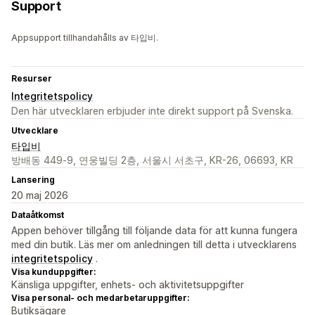
Support
Appsupport tillhandahålls av 타입비.
Resurser
Integritetspolicy
Den här utvecklaren erbjuder inte direkt support på Svenska.
Utvecklare
타입비
방배동 449-9, 연웅빌딩 2층, 서울시 서초구, KR-26, 06693, KR
Lansering
20 maj 2026
Dataåtkomst
Appen behöver tillgång till följande data för att kunna fungera
med din butik. Läs mer om anledningen till detta i utvecklarens
integritetspolicy
.
Visa kunduppgifter:
Känsliga uppgifter, enhets- och aktivitetsuppgifter
Visa personal- och medarbetaruppgifter:
Butiksägare