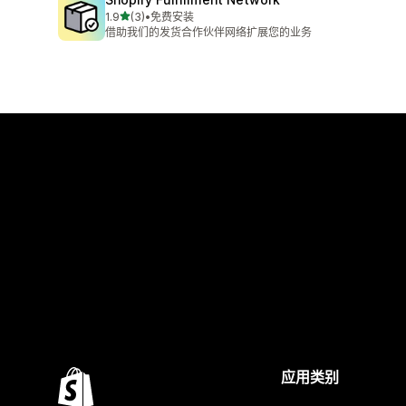
星（满分 5 星）
1.9
(3)
•
免费安装
总共 3 条评论
借助我们的发货合作伙伴网络扩展您的业务
应用类别