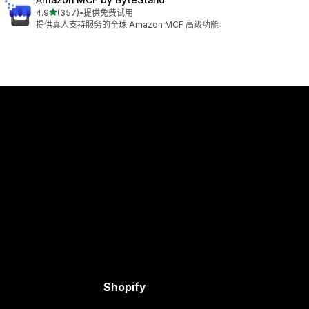
星（满分 5 星）
4.9
(357)
•
提供免费试用
总共 357 条评论
提供真人支持服务的全球 Amazon MCF 高级功能
Shopify