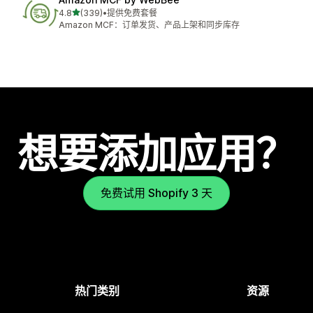
星（满分 5 星）
4.8
(339)
•
提供免费套餐
总共 339 条评论
Amazon MCF：订单发货、产品上架和同步库存
想要添加应用？
免费试用 Shopify 3 天
热门类别
资源