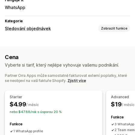
WhatsApp
Kategorie
Sledování objednávek
Zobrazit funkce
Sledování
Sledování v reálném čase
Celosvětové sledování
Cena
Notifikace
Vyberte si tarif, který nejlépe vyhovuje vašemu podnikání.
Notifikace v reálném čase
Vlastní notifikace
Automatizace
Partner Orra Apps může samostatně fakturovat externí poplatky, které
se neobjeví na vaší faktuře Shopify.
Zjistit více
Starter
Advanced
$4.99
$19
/ měsíc
/ měsíc
nebo $47.88/rok s úsporou 20 %
Funkce
Funkce
3 WhatsApp 
2 Team mem
1 WhatsApp profile