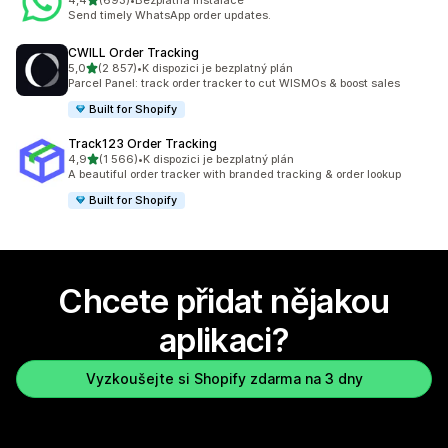
4,4
(693)
•
Bezplatná instalace
Celkový počet recenzí: 693
Send timely WhatsApp order updates.
CWILL Order Tracking
z 5 hvězd
5,0
(2 857)
•
K dispozici je bezplatný plán
Celkový počet recenzí: 2857
Parcel Panel: track order tracker to cut WISMOs & boost sales
Built for Shopify
Track123 Order Tracking
z 5 hvězd
4,9
(1 566)
•
K dispozici je bezplatný plán
Celkový počet recenzí: 1566
A beautiful order tracker with branded tracking & order lookup
Built for Shopify
Chcete přidat nějakou
aplikaci?
Vyzkoušejte si Shopify zdarma na 3 dny