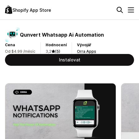
Shopify App Store
Qunvert Whatsapp Ai Automation
Cena
Hodnocení
Vývojář
Od $4.99 /měsíc
3,2
(5)
Orra Apps
Instalovat