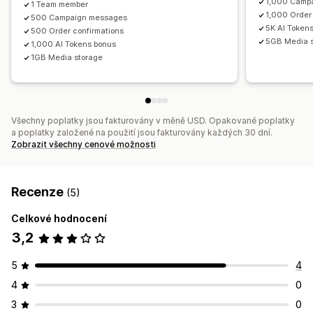
1,000 Camp
1 Team member
1,000 Order
500 Campaign messages
5K AI Token
500 Order confirmations
5GB Media 
1,000 AI Tokens bonus
1GB Media storage
Všechny poplatky jsou fakturovány v měně USD. Opakované poplatky
a poplatky založené na použití jsou fakturovány každých 30 dní.
Zobrazit všechny cenové možnosti
Recenze
(5)
Celkové hodnocení
3,2
5
4
4
0
3
0