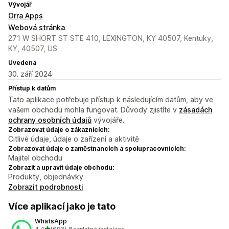
Vývojář
Orra Apps
Webová stránka
271 W SHORT ST STE 410, LEXINGTON, KY 40507, Kentuky,
KY, 40507, US
Uvedena
30. září 2024
Přístup k datům
Tato aplikace potřebuje přístup k následujícím datům, aby ve
vašem obchodu mohla fungovat. Důvody zjistíte v
zásadách
ochrany osobních údajů
vývojáře.
Zobrazovat údaje o zákaznících:
Citlivé údaje, údaje o zařízení a aktivitě
Zobrazovat údaje o zaměstnancích a spolupracovnících:
Majitel obchodu
Zobrazit a upravit údaje obchodu:
Produkty, objednávky
Zobrazit podrobnosti
Více aplikací jako je tato
WhatsApp
z 5 hvězd