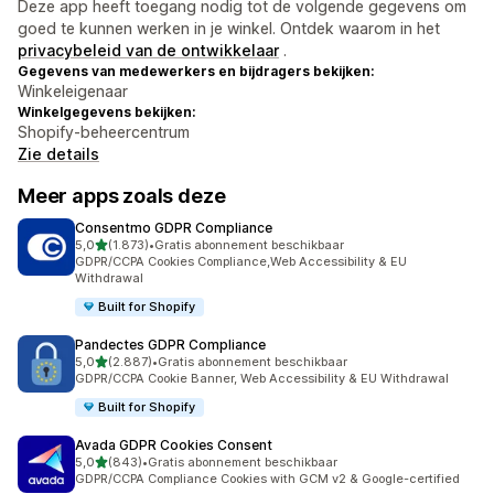
Deze app heeft toegang nodig tot de volgende gegevens om
goed te kunnen werken in je winkel. Ontdek waarom in het
privacybeleid van de ontwikkelaar
.
Gegevens van medewerkers en bijdragers bekijken:
Winkeleigenaar
Winkelgegevens bekijken:
Shopify-beheercentrum
Zie details
Meer apps zoals deze
Consentmo GDPR Compliance
van 5 sterren
5,0
(1.873)
•
Gratis abonnement beschikbaar
1873 recensies in totaal
GDPR/CCPA Cookies Compliance,Web Accessibility & EU
Withdrawal
Built for Shopify
Pandectes GDPR Compliance
van 5 sterren
5,0
(2.887)
•
Gratis abonnement beschikbaar
2887 recensies in totaal
GDPR/CCPA Cookie Banner, Web Accessibility & EU Withdrawal
Built for Shopify
Avada GDPR Cookies Consent
van 5 sterren
5,0
(843)
•
Gratis abonnement beschikbaar
843 recensies in totaal
GDPR/CCPA Compliance Cookies with GCM v2 & Google-certified