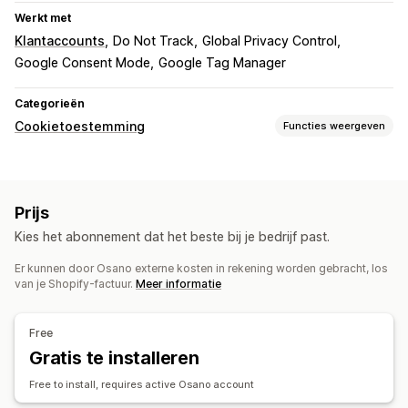
Werkt met
Klantaccounts
Do Not Track
Global Privacy Control
Google Consent Mode
Google Tag Manager
Categorieën
Cookietoestemming
Functies weergeven
Weergaveopties
Link naar beleid
Voorkeurenkiezer
Geolocatie
Prijs
Taaldetectie
Mobiel responsief
Kies het abonnement dat het beste bij je bedrijf past.
Naleving privacybeleid
Er kunnen door Osano externe kosten in rekening worden gebracht, los
Automatische blokkering
Toestemmingslogboeken
van je Shopify-factuur.
Meer informatie
Vervaldatum toestemming
Cookiescanner
Regelgeving
Free
CCPA
Gratis te installeren
CPRA
CTDPA
AVG
LGPD
PDPA
PIPEDA
Free to install, requires active Osano account