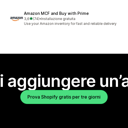
Amazon MCF and Buy with Prime
stelle su 5
3,6
(74)
•
Installazione gratuita
74 recensioni totali
Use your Amazon inventory for fast and reliable delivery
i aggiungere un’
Prova Shopify gratis per tre giorni