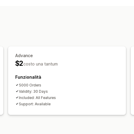
Evasione ordini
Link di monitoraggio
Advance
$2
costo una tantum
Funzionalità
5000 Orders
Validity: 30 Days
Included: All Features
Support: Available