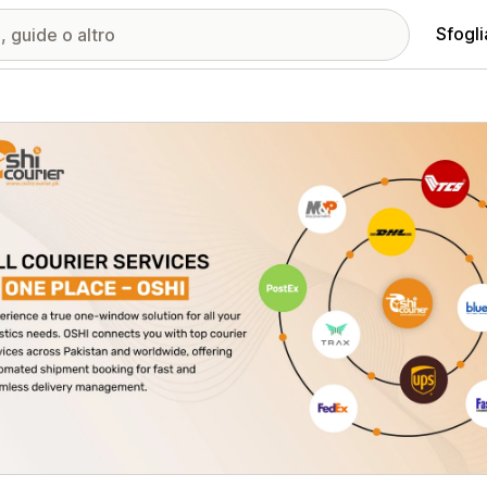
Sfogli
ria immagini in evidenza