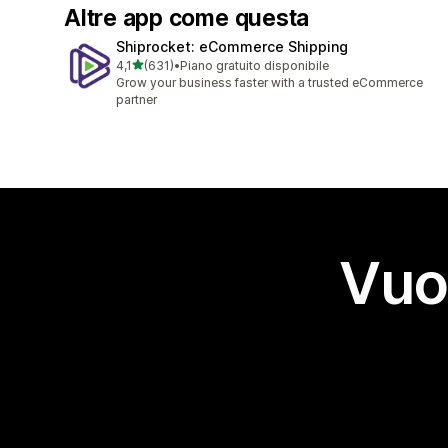
Altre app come questa
Shiprocket: eCommerce Shipping
stelle su 5
4,1
(631)
•
Piano gratuito disponibile
631 recensioni totali
Grow your business faster with a trusted eCommerce
partner
Vuo