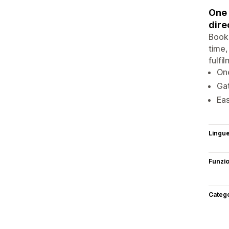
One 
dire
Book 
time,
fulfi
One
Gat
Eas
Lingu
Funzi
Categ