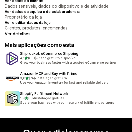
Ver dados do cliente:
Dados sensíveis, dados do dispositivo e de atividade
Ver dados da equipa e de colaboradores:
Proprietário da loja
Ver e editar dados da loja:
Clientes, produtos, encomendas
Ver detalhes
Mais aplicações como esta
Shiprocket: eCommerce Shipping
de 5 estrelas
4,1
(631)
•
Plano gratuito disponível
631 total de avaliações
Grow your business faster with a trusted eCommerce partner
Amazon MCF and Buy with Prime
de 5 estrelas
3,6
(74)
•
Instalação gratuita
74 total de avaliações
Use your Amazon inventory for fast and reliable delivery
Shopify Fulfillment Network
de 5 estrelas
1,9
(3)
•
Instalação gratuita
3 total de avaliações
Scale your business with our network of fulfillment partners