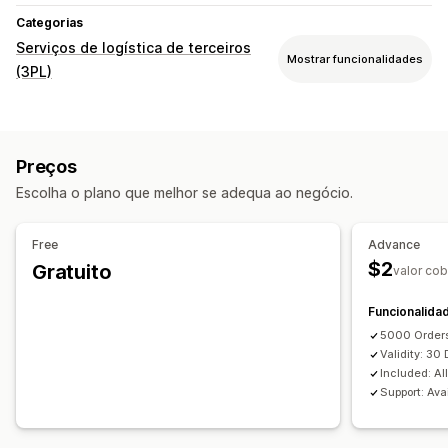
Categorias
Serviços de logística de terceiros
Mostrar funcionalidades
(3PL)
Gestão de encomendas
Processamento
Ligações de rastreio
Preços
Escolha o plano que melhor se adequa ao negócio.
Free
Advance
$2
Gratuito
valor co
Funcionalida
5000 Order
Validity: 30
Included: Al
Support: Ava