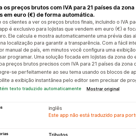
a os preços brutos com IVA para 21 países da zona 
is em euro (€) de forma automática.
 os clientes a ver os preços brutos finais, incluindo o IVA 
 app é exclusivo para lojistas que vendem em euro (€) e 
ro. Ele calcula e mostra automaticamente uma prévia das a
na localização para garantir a transparência. Com a fácil i
or manual de país, em minutos você configura uma exibiçã
sar programar. Uma solução focada em lojistas da zona do 
ba preços brutos precisos com IVA para 21 países da zona 
egre-se perfeitamente ao seu tema usando os blocos de ap
ilite a exibição instantânea pelo editor sem precisar de p
tém texto traduzido automaticamente
Mostrar original
as
inglês
Este app não está traduzido para port
orias
Tributos