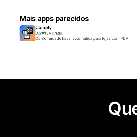
Mais apps parecidos
Comply
de 5 estrelas
3,3
(3)
•
Grátis
3 avaliações ao todo
Conformidade fiscal automática para lojas com PDV
Que