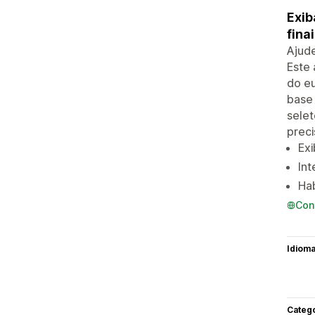
Exib
fina
Ajude
Este
do eu
base 
selet
preci
Exi
Int
Hab
Con
Idiom
Categ