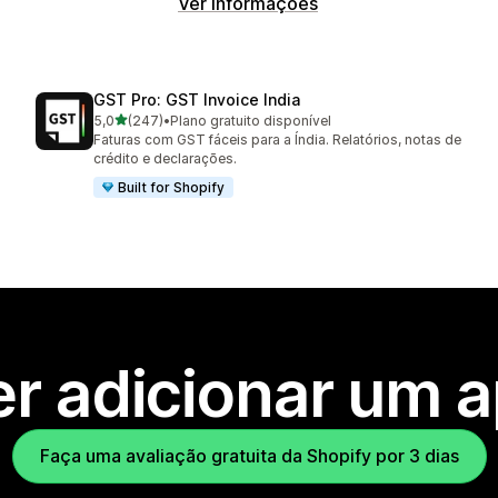
Ver informações
GST Pro: GST Invoice India
de 5 estrelas
5,0
(247)
•
Plano gratuito disponível
247 avaliações ao todo
Faturas com GST fáceis para a Índia. Relatórios, notas de
crédito e declarações.
Built for Shopify
r adicionar um 
Faça uma avaliação gratuita da Shopify por 3 dias