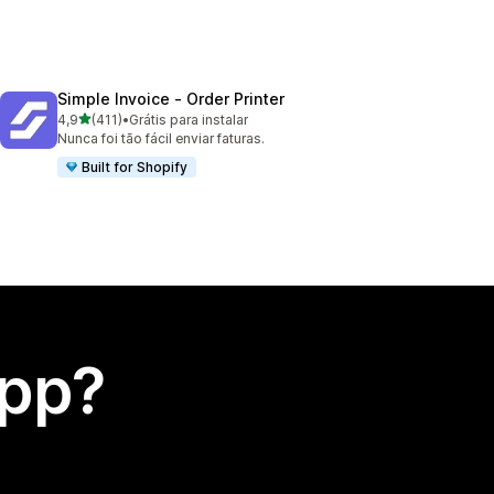
Simple Invoice ‑ Order Printer
de 5 estrelas
4,9
(411)
•
Grátis para instalar
411 avaliações ao todo
Nunca foi tão fácil enviar faturas.
Built for Shopify
app?