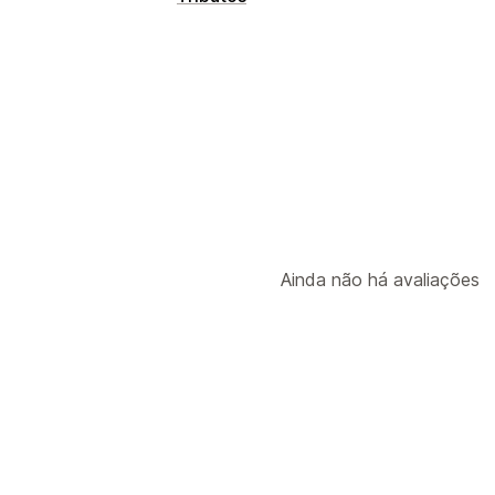
Cálculo tributário
Alíquotas
Em várias moedas
Ainda não há avaliações