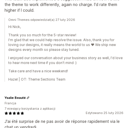
the theme to work differently, again no charge. I'd rate them
higher if I could.
Omni Themes odpowiedział(a) 27 luty 2026
Hi Nick,
Thank you so much for the 5-star review!
I'm glad that we could help resolve the issue. Also, thank you for
loving our designs, it really means the world to us ❤️ We ship new
designs every month so please stay tuned.
I enjoyed our conversation about your business story as well, I'd love
to hear more next time if you don't mind :)
Take care and have a nice weekend!
Hazel | OT: Theme Sections Team
Ysalie Beauté
Francja
7 miesięcy korzystania z aplikacji
Edytowano 25 luty 2026
J'ai été surprise de ne pas avoir de réponse rapidement via le
chat un vendredi.