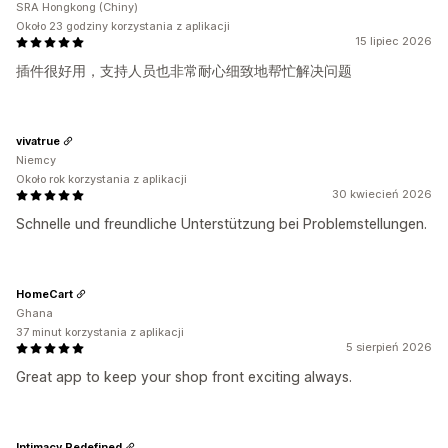
SRA Hongkong (Chiny)
Około 23 godziny korzystania z aplikacji
15 lipiec 2026
插件很好用，支持人员也非常耐心细致地帮忙解决问题
vivatrue
Niemcy
Około rok korzystania z aplikacji
30 kwiecień 2026
Schnelle und freundliche Unterstützung bei Problemstellungen.
HomeCart
Ghana
37 minut korzystania z aplikacji
5 sierpień 2026
Great app to keep your shop front exciting always.
Intimacy Redefined