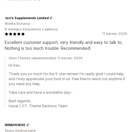
Jon's Supplements Limited
Wielka Brytania
8 miesięcy korzystania z aplikacji
11 marzec 2026
Excellent customer support. very friendly and easy to talk to.
Nothing is too much trouble. Recommended!
Omni Themes odpowiedział(a) 11 marzec 2026
Hi Gav,
Thank you so much for the 5-star review! I'm really glad I could help,
and I truly appreciate your trust in us. Feel free to reach out anytime if
you need any help.
Take care and have a wonderful day~
Best regards,
Hazel | OT: Theme Sections Team
WINDHORSE
Stany Zjednoczone