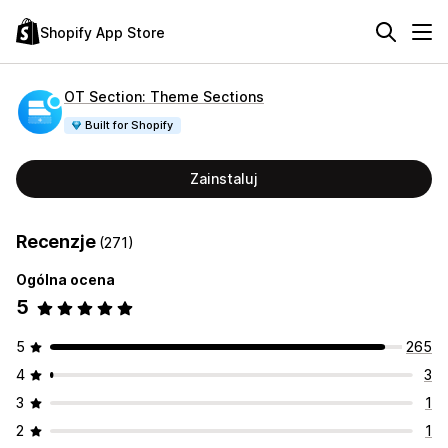
Shopify App Store
OT Section: Theme Sections
Built for Shopify
Zainstaluj
Recenzje
(271)
Ogólna ocena
5
5
265
4
3
3
1
2
1