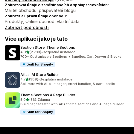
Zobrazovat údaje o zaměstnancích a spolupracovnících:
Majitel obchodu, přispěvatelé blogu
Zobrazit a upravit údaje obchodu:
Produkty, Online obchod, vlastní data
Zobrazit podrobnosti
Více aplikací jako je tato
Section Store: Theme Sections
z 5 hvězd
4,9
(2 703)
•
Bezplatná instalace
Celkový počet recenzí: 2703
700+ Customisable Sections. + Bundles, Cart Drawer & Blocks
Built for Shopify
Atlas: AI Store Builder
z 5 hvězd
4,7
(389)
•
Bezplatná instalace
Celkový počet recenzí: 389
Sell more with AI-built pages, smart bundles, & cart upsells.
Theme Sections & Page Builder
z 5 hvězd
5,0
(36)
•
Zdarma
Celkový počet recenzí: 36
Build pages faster with 40+ theme sections and AI page builder
Built for Shopify