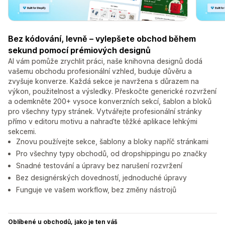
Bez kódování, levně – vylepšete obchod během
sekund pomocí prémiových designů
AI vám pomůže zrychlit práci, naše knihovna designů dodá
vašemu obchodu profesionální vzhled, buduje důvěru a
zvyšuje konverze. Každá sekce je navržena s důrazem na
výkon, použitelnost a výsledky. Přeskočte generické rozvržení
a odemkněte 200+ vysoce konverzních sekcí, šablon a bloků
pro všechny typy stránek. Vytvářejte profesionální stránky
přímo v editoru motivu a nahraďte těžké aplikace lehkými
sekcemi.
Znovu používejte sekce, šablony a bloky napříč stránkami
Pro všechny typy obchodů, od dropshippingu po značky
Snadné testování a úpravy bez narušení rozvržení
Bez designérských dovedností, jednoduché úpravy
Funguje ve vašem workflow, bez změny nástrojů
Oblíbené u obchodů, jako je ten váš