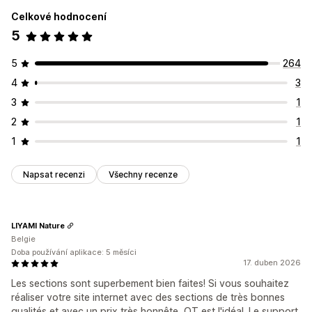
Celkové hodnocení
5
5
264
4
3
3
1
2
1
1
1
Napsat recenzi
Všechny recenze
LIYAMI Nature
Belgie
Doba používání aplikace: 5 měsíci
17. duben 2026
Les sections sont superbement bien faites! Si vous souhaitez
réaliser votre site internet avec des sections de très bonnes
qualités et avec un prix très honnête, OT est l'idéal. Le support