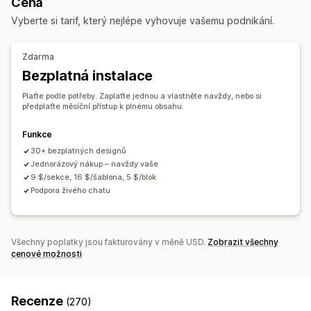
Cena
Zápatí
Automaticky otevíraná okna
Vyberte si tarif, který nejlépe vyhovuje vašemu podnikání.
Stránky s tiskovými zprávami
Stránky Právní informace
Stránky ceníku
Sekce motivů
Vlastní stránky
Zdarma
Správa stránek
Bezplatná instalace
Nástroj Editor
Prvky
Šablony
Globální sekce
Plaťte podle potřeby. Zaplaťte jednou a vlastněte navždy, nebo si
Vlastní písma
Vlastní kód
Fragmenty
Lokalizace
předplaťte měsíční přístup k plnému obsahu.
Responzivní design pro mobilní zařízení
Lazy loading
Funkce
30+ bezplatných designů
Jednorázový nákup – navždy vaše
9 $/sekce, 16 $/šablona, 5 $/blok
Podpora živého chatu
Všechny poplatky jsou fakturovány v měně USD.
Zobrazit všechny
cenové možnosti
Recenze
(270)