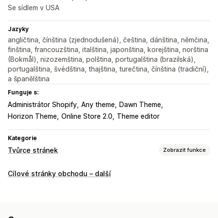
Se sídlem v USA
Jazyky
angličtina, čínština (zjednodušená), čeština, dánština, němčina,
finština, francouzština, italština, japonština, korejština, norština
(Bokmål), nizozemština, polština, portugalština (brazilská),
portugalština, švédština, thajština, turečtina, čínština (tradiční),
a španělština
Funguje s:
Administrátor Shopify
Any theme
Dawn Theme
Horizon Theme
Online Store 2.0
Theme editor
Kategorie
Tvůrce stránek
Zobrazit funkce
Typy stránek
Cílové stránky obchodu – další
Vstupní stránky
Domovské stránky
Stránky produktů
Kolekce
Stránky Již brzy
Blogy
Nejčastější dotazy
Stránky Kontakt
Stránky O nás
Stránky s poděkováním