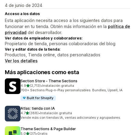
4 de junio de 2024
Acceso a los datos
Esta aplicación necesita acceso a los siguientes datos para
funcionar en tu tienda. Obtén más información en la
política de
privacidad
del desarrollador.
Ver datos de empleados y colaboradores:
Propietario de tienda, personas colaboradoras del blog
Ver y editar datos de la tienda:
Productos, Tienda online, datos personalizados
Ver los detalles
Más aplicaciones como esta
Section Store ‑ Theme Sections
de 5 estrellas
4.9
(2,713)
•
Instalación gratuita
2713 reseñas en total
700+ Sections Plug-n-Play personalizables. Bundles, Upsell, IA
Built for Shopify
Atlas: tienda con IA
de 5 estrellas
4.7
(388)
•
Instalación gratuita
388 reseñas en total
Vende más con tiendas IA, ventas adicionales y agrupadores.
Theme Sections & Page Builder
de 5 estrellas
5.0
(37)
•
Gratis