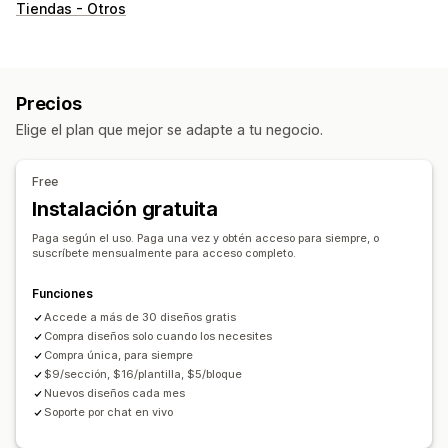
Tipos de páginas
Tiendas - Otros
Páginas de destino
Páginas de inicio
Páginas de producto
Colecciones
Páginas de próximamente
Blogs
Preguntas frecuentes
Páginas de contacto
Precios
Páginas de Acerca de nosotros
Elige el plan que mejor se adapte a tu negocio.
Páginas de agradecimiento
Pies de página
Ventanas emergentes
Páginas de prensa
Páginas legales
Free
Páginas de precios
Secciones de temas
Instalación gratuita
Páginas personalizadas
Paga según el uso. Paga una vez y obtén acceso para siempre, o
Gestión de páginas
suscríbete mensualmente para acceso completo.
Herramienta de edición
Elementos
Plantillas
Funciones
Secciones globales
Fuentes personalizadas
Accede a más de 30 diseños gratis
Código personalizado
Fragmentos
Localización
Compra diseños solo cuando los necesites
Adaptación a dispositivos móviles
Carga lenta
Compra única, para siempre
$9/sección, $16/plantilla, $5/bloque
Nuevos diseños cada mes
Soporte por chat en vivo