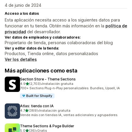
4 de junio de 2024
Acceso a los datos
Esta aplicación necesita acceso a los siguientes datos para
funcionar en tu tienda. Obtén más información en la
política de
privacidad
del desarrollador.
Ver datos de empleados y colaboradores:
Propietario de tienda, personas colaboradoras del blog
Ver y editar datos de la tienda:
Productos, Tienda online, datos personalizados
Ver los detalles
Más aplicaciones como esta
Section Store ‑ Theme Sections
de 5 estrellas
4.9
(2,703)
•
Instalación gratuita
2703 reseñas en total
700+ Sections Plug-n-Play personalizables. Bundles, Upsell, IA
Built for Shopify
Atlas: tienda con IA
de 5 estrellas
4.7
(389)
•
Instalación gratuita
389 reseñas en total
Vende más con tiendas IA, ventas adicionales y agrupadores.
Theme Sections & Page Builder
de 5 estrellas
5.0
(36)
•
Gratis