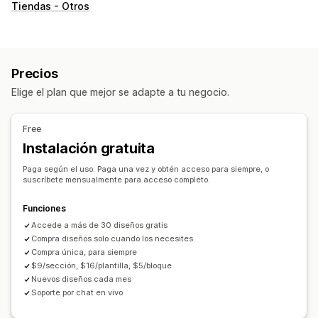
Tipos de páginas
Tiendas - Otros
Páginas de destino
Páginas de inicio
Páginas de producto
Colecciones
Páginas de próximamente
Blogs
Preguntas frecuentes
Páginas de contacto
Precios
Páginas de Acerca de nosotros
Elige el plan que mejor se adapte a tu negocio.
Páginas de agradecimiento
Pies de página
Ventanas emergentes
Páginas de prensa
Páginas legales
Free
Páginas de precios
Secciones de temas
Instalación gratuita
Páginas personalizadas
Paga según el uso. Paga una vez y obtén acceso para siempre, o
Gestión de páginas
suscríbete mensualmente para acceso completo.
Herramienta de edición
Elementos
Plantillas
Funciones
Secciones globales
Fuentes personalizadas
Accede a más de 30 diseños gratis
Código personalizado
Fragmentos
Localización
Compra diseños solo cuando los necesites
Adaptación a dispositivos móviles
Carga lenta
Compra única, para siempre
$9/sección, $16/plantilla, $5/bloque
Nuevos diseños cada mes
Soporte por chat en vivo