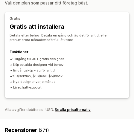
Välj den plan som passar ditt företag bäst.
Sidor med prissättningsplaner
Temaavsnitt
Anpassade sidor
Gratis
Sidhantering
Gratis att installera
Redigeringsverktyg
Element
Mallar
Globala avsnitt
Betala efter behov. Betala en gång och äg det för alltid, eller
Anpassade typsnitt
Anpassad kod
Fragment
Lokalisering
prenumerera månadsvis för full åtkomst.
Mobilanpassning
Lazy loading (laddas vid behov)
Funktioner
Tillgång till 30+ gratis designer
Köp betalda designer vid behov
Engångsköp – äg för alltid
$9/sektion, $16/mall, $5/block
Nya designer varje månad
Livechatt-support
Alla avgifter debiteras i USD.
Se alla prisalternativ
Recensioner
(271)