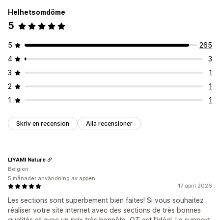
Helhetsomdöme
5
5
265
4
3
3
1
2
1
1
1
Skriv en recension
Alla recensioner
LIYAMI Nature
Belgien
5 månader användning av appen
17 april 2026
Les sections sont superbement bien faites! Si vous souhaitez
réaliser votre site internet avec des sections de très bonnes
qualités et avec un prix très honnête, OT est l'idéal. Le support