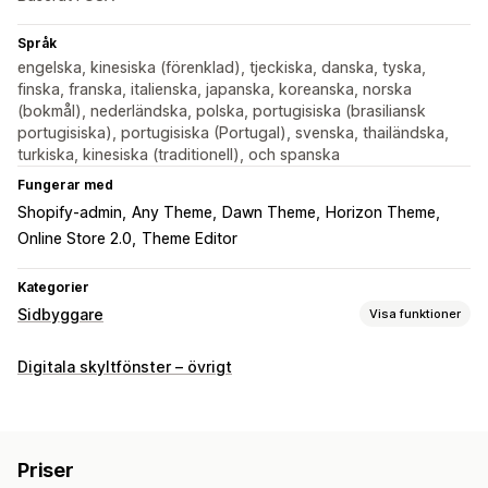
Språk
engelska, kinesiska (förenklad), tjeckiska, danska, tyska,
finska, franska, italienska, japanska, koreanska, norska
(bokmål), nederländska, polska, portugisiska (brasiliansk
portugisiska), portugisiska (Portugal), svenska, thailändska,
turkiska, kinesiska (traditionell), och spanska
Fungerar med
Shopify-admin
Any Theme
Dawn Theme
Horizon Theme
Online Store 2.0
Theme Editor
Kategorier
Sidbyggare
Visa funktioner
Sidtyper
Digitala skyltfönster – övrigt
Landningssidor
Startsidor
Produktsidor
Produktserier
Kommer snart-sidor
Bloggar
Vanliga frågor (FAQ)
Kontaktsidor
Om oss-sidor
Tacksidor
Sidfötter
Priser
Popup-fönster
Pressidor
Sidor med juridisk information