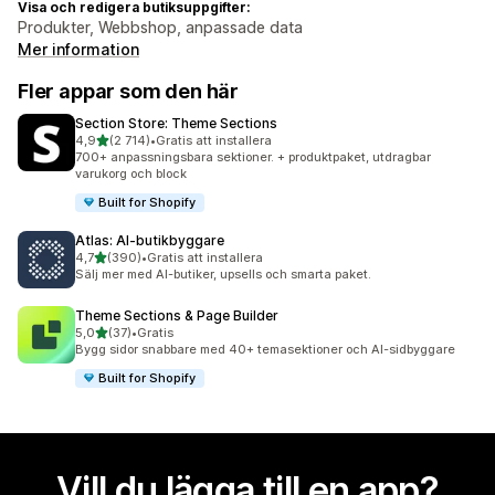
Visa och redigera butiksuppgifter:
Produkter, Webbshop, anpassade data
Mer information
Fler appar som den här
Section Store: Theme Sections
av 5 stjärnor
4,9
(2 714)
•
Gratis att installera
2714 recensioner totalt
700+ anpassningsbara sektioner. + produktpaket, utdragbar
varukorg och block
Built for Shopify
Atlas: AI‑butikbyggare
av 5 stjärnor
4,7
(390)
•
Gratis att installera
390 recensioner totalt
Sälj mer med AI-butiker, upsells och smarta paket.
Theme Sections & Page Builder
av 5 stjärnor
5,0
(37)
•
Gratis
37 recensioner totalt
Bygg sidor snabbare med 40+ temasektioner och AI-sidbyggare
Built for Shopify
Vill du lägga till en app?