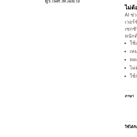
ดูร้านค้าตัวอย่าง
ไม่ต้
AI ช่
เวอร์
เซกชั
หนักด
ใช้
เหม
ทดส
ไม่
ใช้
ภาษา
ใช้ได้กั