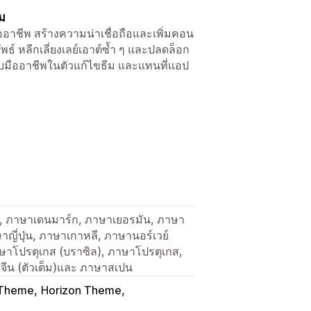
ยม
ืออาชีพ สร้างความน่าเชื่อถือและเพิ่มคอน
์ หลีกเลี่ยงเลย์เอาต์ซ้ำ ๆ และปลดล็อก
บมืออาชีพในตัวแก้ไขธีม และแทนที่แอป
็ก, ภาษาเดนมาร์ก, ภาษาเยอรมัน, ภาษา
าญี่ปุ่น, ภาษาเกาหลี, ภาษานอร์เวย์
ษาโปรตุเกส (บราซิล), ภาษาโปรตุเกส,
จีน (ตัวเต็ม)และ ภาษาสเปน
Theme
Horizon Theme