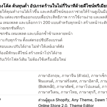
องโค้ด ต้นทุนต่ำ อัปเกรดร้านในไม่กี่วินาทีด้วยดีไซน์พรีเมี
วยให้คุณทำงานได้เร็วขึ้น และคลังดีไซน์ของเราช่วยให้ร้านดูเป็นม
ชัน แต่ละเซกชันออกแบบเพื่อประสิทธิภาพ การใช้งานง่าย และผลลัพธ
น เทมเพลต และบล็อกกว่า 200 แบบสำหรับทุกหน้า สร้างหน้าระดั
้วยเซกชันที่เบา
เซกชัน เทมเพลต และบล็อกซ้ำข้ามหลายหน้า
าะกับทุกร้าน ตั้งแต่ดรอปชิปถึงแบรนด์
อบและปรับได้ง่าย ไม่ทำให้เลย์เอาต์พัง
ต้องมีทักษะดีไซน์ สร้างหน้าโปรได้ง่าย
กับเวิร์กโฟลว์เดิม ไม่ต้องใช้เครื่องมือใหม่
ภาษาอังกฤษ, ภาษาจีน (ตัวย่อ), ภาษาเช
ฟินแลนด์, ภาษาฝรั่งเศส, ภาษาอิตาลี, ภาษ
(Bokmål), ภาษาดัตช์, ภาษาโปแลนด์, ภา
ภาษาสวีเดน, ภาษาไทย, ภาษาตุรกี, ภาษา
บ
ส่วนผู้ดูแล Shopify
Any Theme
Dawn 
Online Store 2.0
Theme Editor