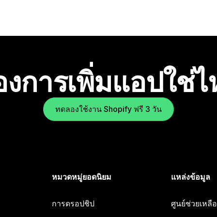
องการเพิ่มแอปใช่
ทดลองใช้งาน Shopify ฟรี 3 วัน
หมวดหมู่ยอดนิยม
แหล่งข้อมูล
การดรอปชิป
ศูนย์ช่วยเหล