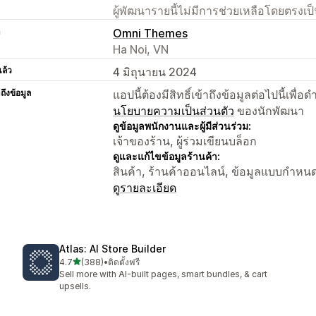
ผู้พัฒนารายนี้ไม่มีการช่วยเหลือโดยตรง
า
Omni Themes
Ha Noi, VN
แล้ว
4 มิถุนายน 2024
าถึงข้อมูล
แอปนี้ต้องมีสิทธิ์เข้าถึงข้อมูลต่อไปนี้เพ
นโยบายความเป็นส่วนตัว
ของนักพัฒนา
ดูข้อมูลพนักงานและผู้มีส่วนร่วม:
เจ้าของร้าน, ผู้ร่วมเขียนบล็อก
ดูและแก้ไขข้อมูลร้านค้า:
สินค้า, ร้านค้าออนไลน์, ข้อมูลแบบกำหน
ดูรายละเอียด
Atlas: AI Store Builder
เต็ม 5 ดาว
4.7
(388)
•
ติดตั้งฟรี
ทั้งหมด 388 รีวิว
Sell more with AI-built pages, smart bundles, & cart
upsells.