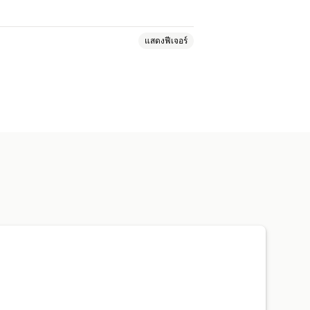
แสดงฟีเจอร์
กชัน
หน้าเร็วๆ นี้
บล็อก
บเรา
หน้าขอบคุณ
ส่วนท้าย
ป๊อปอัพ
น้าราคา
ส่วนของธีม
หน้าที่กำหนดเอง
ส่วนกลางทั่วโลก
ส่วนย่อย
การปรับให้เข้ากับท้องถิ่น
ือ
การโหลดแบบ Lazy