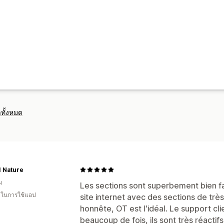
ทั้งหมด
I Nature
ม
Les sections sont superbement bien fai
น ในการใช้แอป
site internet avec des sections de très
honnête, OT est l'idéal. Le support clie
beaucoup de fois, ils sont très réacti