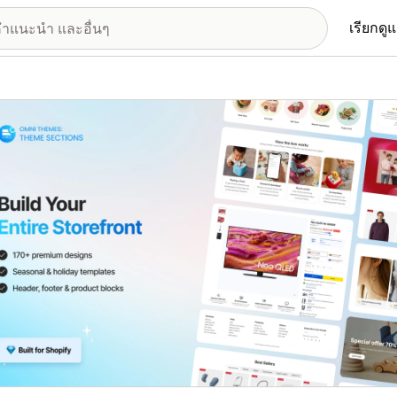
เรียกดู
อรีรูปภาพที่แสดง