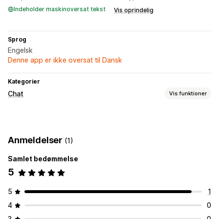
Indeholder maskinoversat tekst
Vis oprindelig
Sprog
Engelsk
Denne app er ikke oversat til Dansk
Kategorier
Chat
Vis funktioner
Beskeder i realtid
Livechat
Anmeldelser
(1)
Automatiske svar
Samlet bedømmelse
Ofte stillede spørgsmål
5
Tilpasning
Farve og skrifttype
Chatvindue
Åbningstider
5
1
Velkomsthilsner
Chatknapper
4
0
3
0