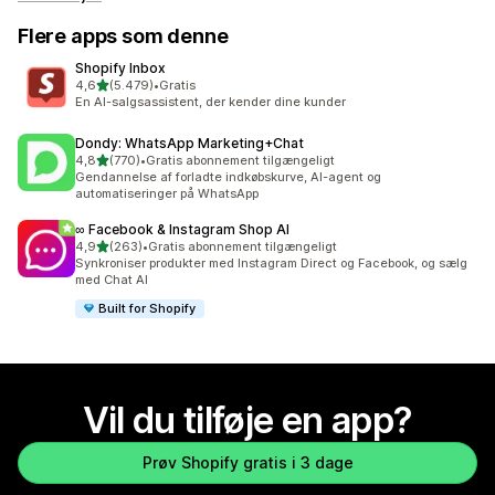
Flere apps som denne
Shopify Inbox
ud af 5 stjerner
4,6
(5.479)
•
Gratis
5479 anmeldelser i alt
En AI-salgsassistent, der kender dine kunder
Dondy: WhatsApp Marketing+Chat
ud af 5 stjerner
4,8
(770)
•
Gratis abonnement tilgængeligt
770 anmeldelser i alt
Gendannelse af forladte indkøbskurve, AI-agent og
automatiseringer på WhatsApp
∞ Facebook & Instagram Shop AI
ud af 5 stjerner
4,9
(263)
•
Gratis abonnement tilgængeligt
263 anmeldelser i alt
Synkroniser produkter med Instagram Direct og Facebook, og sælg
med Chat AI
Built for Shopify
Vil du tilføje en app?
Prøv Shopify gratis i 3 dage